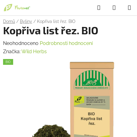
Přejít
Hledat
NÁKUP
na
obsah
KOŠÍK
Domů
/
Byliny
/
Kopřiva list řez. BIO
Kopřiva list řez. BIO
Průměrné
Neohodnoceno
Podrobnosti hodnocení
hodnocení
Značka:
Wild Herbs
produktu
BIO
je
0,0
z
5
hvězdiček.