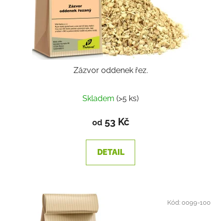
Zázvor oddenek řez.
Skladem
(>5 ks)
53 Kč
od
DETAIL
Kód:
0099-100