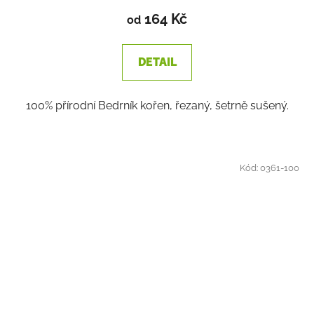
produktu
164 Kč
od
je
3,5
DETAIL
z
5
100% přírodní Bedrník kořen, řezaný, šetrně sušený.
hvězdiček.
Kód:
0361-100