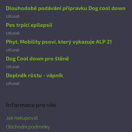
a
Dlouhodobé podávání přípravku Dog cool down
t
17.6.2016
í
Pes trpící epilepsií
17.6.2016
Phyt. Mobility psovi, který vykazuje ALP 21
17.6.2016
Dog Cool down pro štěně
17.6.2016
Doplněk růstu - vápník
17.6.2016
Informace pro vás
Jak nakupovat
Obchodní podmínky