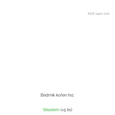
Kód:
0401-100
Bedrník kořen řez.
Průměrné
Skladem
(>5 ks)
hodnocení