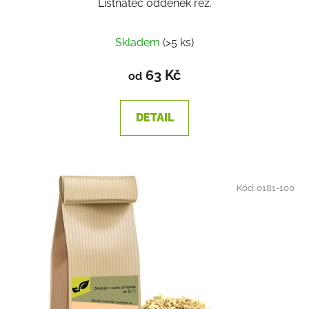
Listnatec oddenek řez.
Skladem
(>5 ks)
63 Kč
od
DETAIL
Kód:
0181-100