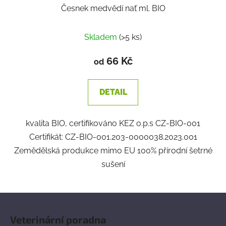
Česnek medvědí nať ml. BIO
Skladem
(>5 ks)
66 Kč
od
DETAIL
kvalita BIO, certifikováno KEZ o.p.s CZ-BIO-001
Certifikát: CZ-BIO-001.203-0000038.2023.001
Zemědělská produkce mimo EU 100% přírodní šetrné
sušení
Z
á
Veterinární poradna
p