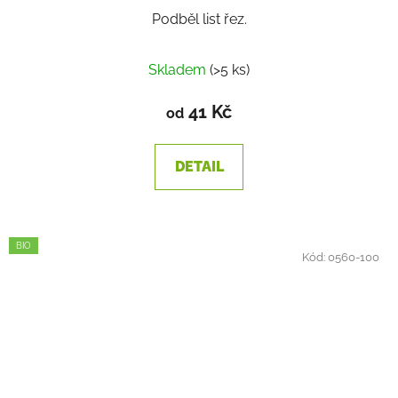
Podběl list řez.
Skladem
(>5 ks)
41 Kč
od
DETAIL
BIO
Kód:
0560-100