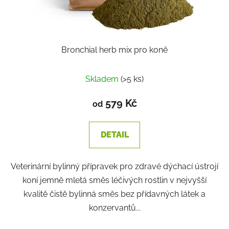
k
t
ů
Bronchial herb mix pro koně
Průměrné
Skladem
(>5 ks)
hodnocení
produktu
579 Kč
od
je
3,1
DETAIL
z
5
Veterinární bylinný přípravek pro zdravé dýchací ústrojí
hvězdiček.
koní jemně mletá směs léčivých rostlin v nejvyšší
kvalitě čistě bylinná směs bez přídavných látek a
konzervantů...