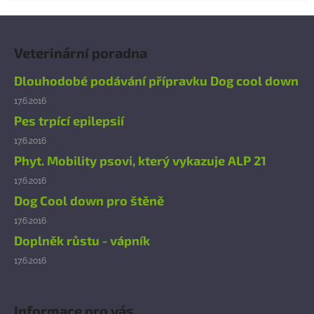
Z
á
Veterinární poradna
p
a
Dlouhodobé podávání přípravku Dog cool down
t
17.6.2016
í
Pes trpící epilepsií
17.6.2016
Phyt. Mobility psovi, který vykazuje ALP 21
17.6.2016
Dog Cool down pro štěně
17.6.2016
Doplněk růstu - vápník
17.6.2016
Informace pro vás