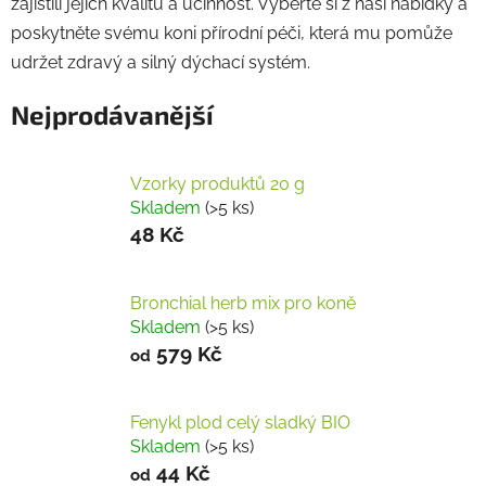
zajistili jejich kvalitu a účinnost. Vyberte si z naší nabídky a
poskytněte svému koni přírodní péči, která mu pomůže
udržet zdravý a silný dýchací systém.
Nejprodávanější
Vzorky produktů 20 g
Skladem
(>5 ks)
48 Kč
Bronchial herb mix pro koně
Skladem
(>5 ks)
579 Kč
od
Fenykl plod celý sladký BIO
Skladem
(>5 ks)
44 Kč
od