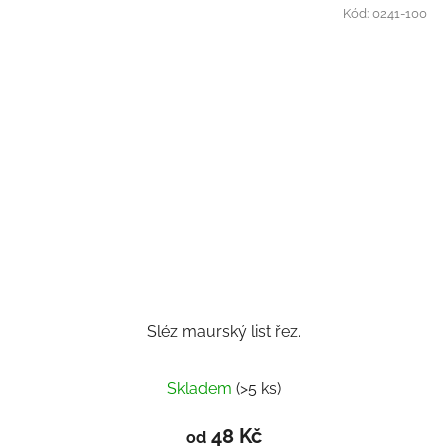
Kód:
0241-100
Sléz maurský list řez.
Skladem
(>5 ks)
48 Kč
od