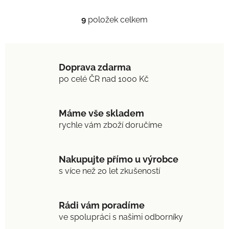
9
položek celkem
O
v
l
á
Doprava zdarma
d
po celé ČR nad 1000 Kč
a
c
í
Máme vše skladem
p
r
rychle vám zboží doručíme
v
k
y
Nakupujte přímo u výrobce
v
s více než 20 let zkušeností
ý
p
i
Rádi vám poradíme
s
ve spolupráci s našimi odborníky
u