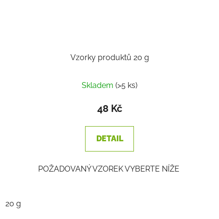
Vzorky produktů 20 g
Průměrné
Skladem
(>5 ks)
hodnocení
produktu
48 Kč
je
2,2
DETAIL
z
5
POŽADOVANÝ VZOREK VYBERTE NÍŽE
hvězdiček.
20 g