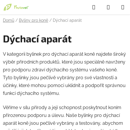
Přejít
Hledat
NÁKUP
na
obsah
KOŠÍK
Domů
/
Byliny pro koně
/
Dýchací aparát
Dýchací aparát
V kategorii bylinek pro dýchací aparát koně najdete široký
výběr přírodních produktů, které jsou speciálně navrženy
pro podporu zdraví dýchacího systému vašeho koně.
Tyto bylinky jsou pečlivě vybrány pro své vlastnosti a
účinky, které mohou pomoci uklidnit a podpořit správnou
funkci dýchacího systému.
Věříme v sílu přírody a její schopnost poskytnout koním
přirozenou podporu a úlevu. Naše bylinky pro dýchací
aparát koně jsou pečlivě vybrány a testovány, abychom