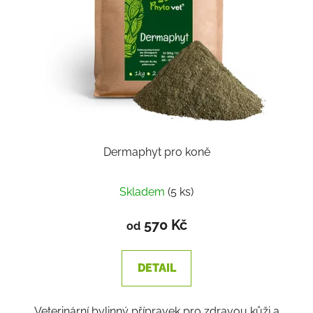
Dermaphyt pro koně
Skladem
(5 ks)
570 Kč
od
DETAIL
Veterinární bylinný přípravek pro zdravou kůži a