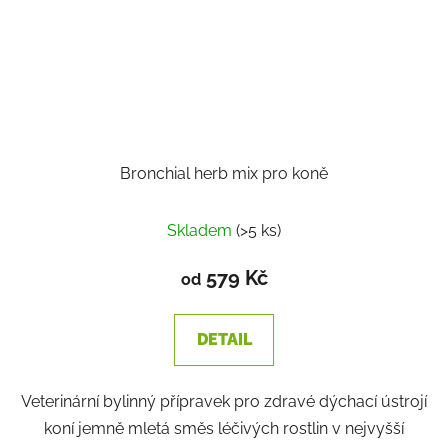
Bronchial herb mix pro koně
Průměrné
Skladem
(>5 ks)
hodnocení
produktu
579 Kč
od
je
3,1
DETAIL
z
5
Veterinární bylinný přípravek pro zdravé dýchací ústrojí
hvězdiček.
koní jemně mletá směs léčivých rostlin v nejvyšší