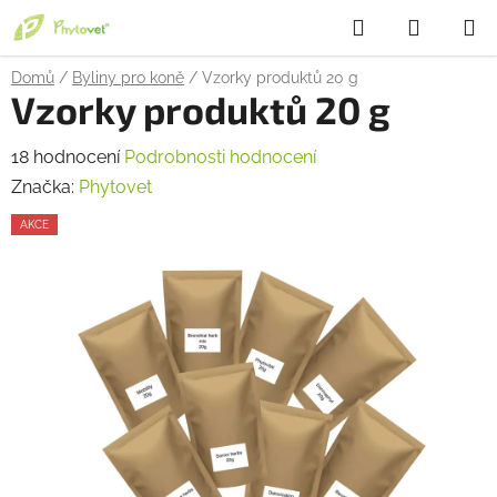
Přejít
Hledat
NÁKUP
na
obsah
KOŠÍK
Domů
/
Byliny pro koně
/
Vzorky produktů 20 g
Vzorky produktů 20 g
Průměrné
18 hodnocení
Podrobnosti hodnocení
hodnocení
Značka:
Phytovet
produktu
AKCE
je
2,2
z
5
hvězdiček.