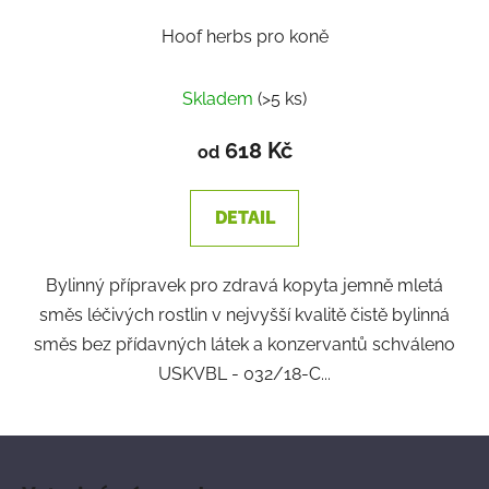
Hoof herbs pro koně
Skladem
(>5 ks)
618 Kč
od
DETAIL
Bylinný přípravek pro zdravá kopyta jemně mletá
směs léčivých rostlin v nejvyšší kvalitě čistě bylinná
směs bez přídavných látek a konzervantů schváleno
USKVBL - 032/18-C...
Z
á