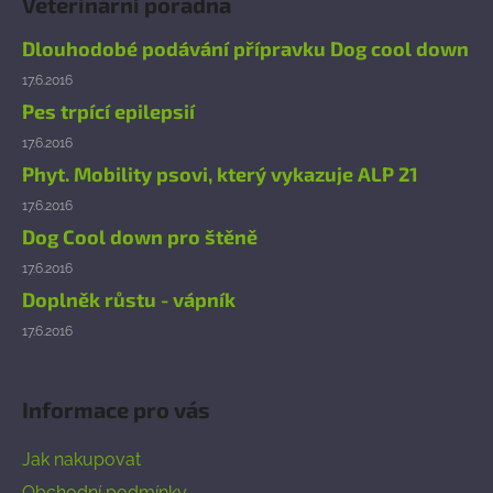
Veterinární poradna
p
a
Dlouhodobé podávání přípravku Dog cool down
t
17.6.2016
í
Pes trpící epilepsií
17.6.2016
Phyt. Mobility psovi, který vykazuje ALP 21
17.6.2016
Dog Cool down pro štěně
17.6.2016
Doplněk růstu - vápník
17.6.2016
Informace pro vás
Jak nakupovat
Obchodní podmínky