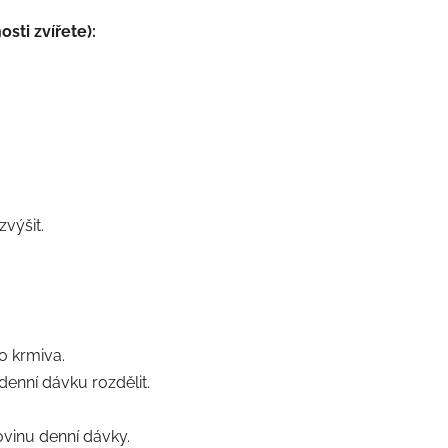
sti zvířete):
zvýšit.
o krmiva.
denní dávku rozdělit.
lovinu denní dávky.