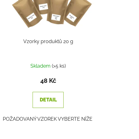
Vzorky produktů 20 g
Průměrné
Skladem
(>5 ks)
hodnocení
produktu
48 Kč
je
2,2
DETAIL
z
5
POŽADOVANÝ VZOREK VYBERTE NÍŽE
hvězdiček.