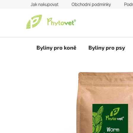
Přejít
Jak nakupovat
Obchodní podmínky
Podm
na
obsah
Byliny pro koně
Byliny pro psy