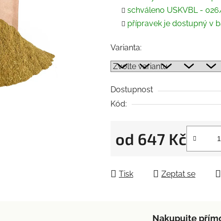
5
schváleno USKVBL - 026
hvězdiček.
přípravek je dostupný v ba
Varianta:
Dostupnost
Kód:
od
647 Kč
Měrná cena:
Tisk
Zeptat se
Nakupujte přím