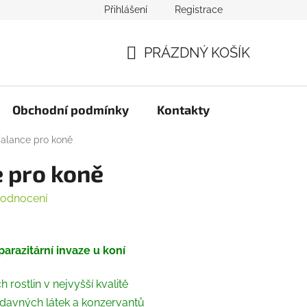
Přihlášení
Registrace
PRÁZDNÝ KOŠÍK
NÁKUPNÍ
KOŠÍK
Obchodní podmínky
Kontakty
alance pro koně
 pro koně
hodnocení
parazitární invaze u koní
rostlin v nejvyšší kvalitě
ídavných látek a konzervantů