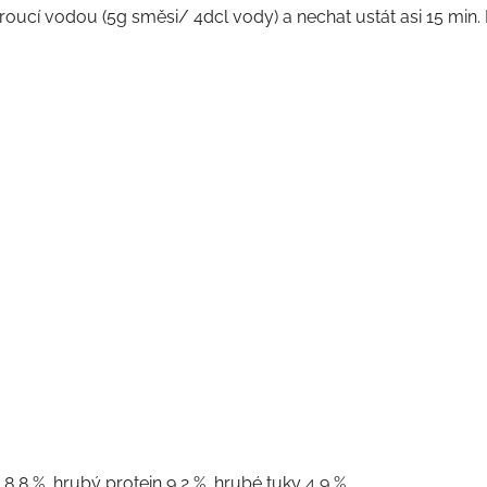
t vroucí vodou (5g směsi/ 4dcl vody) a nechat ustát asi 15 mi
8,8 %, hrubý protein 9,2 %, hrubé tuky 4,9 %.