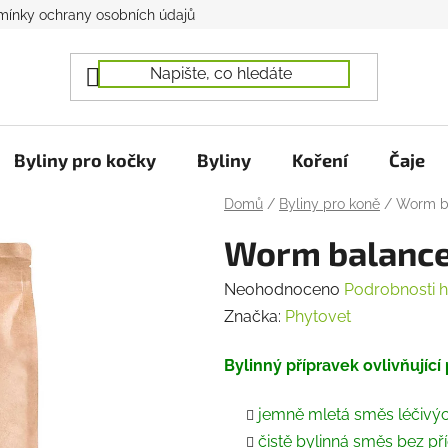
ínky ochrany osobních údajů
Byliny pro kočky
Byliny
Koření
Čaje
Domů
/
Byliny pro koně
/
Worm b
Worm balance
Průměrné
Neohodnoceno
Podrobnosti 
hodnocení
Značka:
Phytovet
produktu
Bylinný přípravek ovlivňující 
je
0,0
jemně mletá směs léčivých 
z
čistě bylinná směs bez př