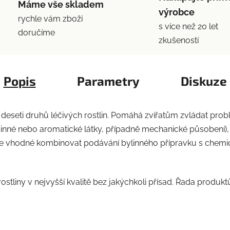
Máme vše skladem
výrobce
rychle vám zboží
s více než 20 let
doručíme
zkušeností
Popis
Parametry
Diskuze
eseti druhů léčivých rostlin. Pomáhá zvířatům zvládat proble
činné nebo aromatické látky, případně mechanické působení), t
y je vhodné kombinovat podávání bylinného přípravku s chemic
tliny v nejvyšší kvalitě bez jakýchkoli přísad. Řada produkt