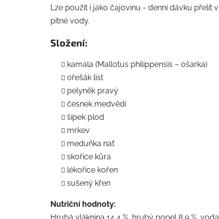
Lze použít i jako čajovinu - denní dávku přelí
pitné vody.
Složení:
kamala (Mallotus philippensis – ošarka)
ořešák list
pelyněk pravý
česnek medvědí
šípek plod
mrkev
meduňka nať
skořice kůra
lékořice kořen
sušený křen
Nutriční hodnoty:
Hrubá vláknina 14,4 %, hrubý popel 8,9 %, voda 