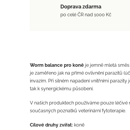
Doprava zdarma
po celé ČR nad 1000 Kč
Worm balance pro koně
je jemně mletá směs d
je zaměřeno jak na přímé ovlivnění parazitů (ú
invazím. Při silném napadení vnitřními parazit
tak k synergickému působení.
V našich produktech používáme pouze léčivé ros
současných poznatků veterinární fytoterapie.
Cílové druhy zvířat:
koně