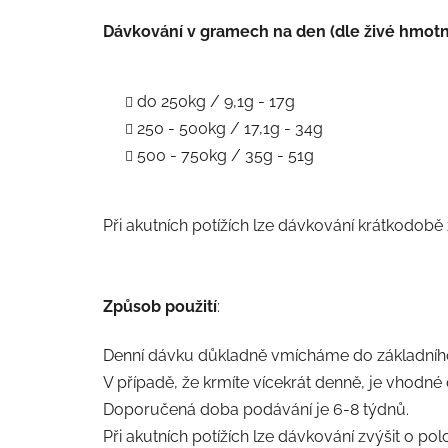
Dávkování v gramech na den (dle živé hmotno
do 250kg / 9,1g - 17g
250 - 500kg / 17,1g - 34g
500 - 750kg / 35g - 51g
Při akutních potížích lze dávkování krátkodobě 
Způsob použití
:
Denní dávku důkladně vmícháme do základníh
V případě, že krmíte vícekrát denně, je vhodné 
Doporučená doba podávání je 6-8 týdnů.
Při akutních potížích lze dávkování zvýšit o po