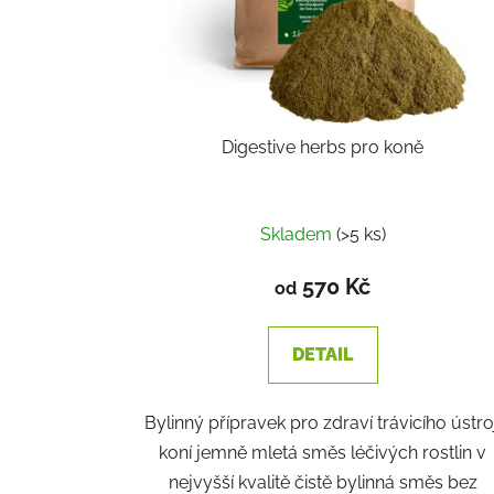
Digestive herbs pro koně
Skladem
(>5 ks)
570 Kč
od
DETAIL
Bylinný přípravek pro zdraví trávicího ústroj
koní jemně mletá směs léčivých rostlin v
nejvyšší kvalitě čistě bylinná směs bez