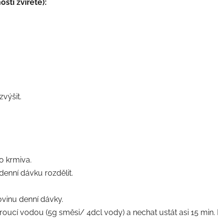
sti zvířete):
zvýšit.
o krmiva.
denní dávku rozdělit.
lovinu denní dávky.
t vroucí vodou (5g směsi/ 4dcl vody) a nechat ustát asi 15 mi