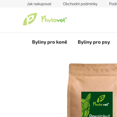
Přejít
Jak nakupovat
Obchodní podmínky
Podm
na
obsah
Byliny pro koně
Byliny pro psy