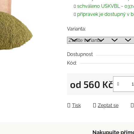
5
schváleno USKVBL - 037
hvězdiček.
přípravek je dostupný v ba
Varianta:
Dostupnost
Kód:
od
560 Kč
Měrná cena:
Tisk
Zeptat se
Nakupujte přím