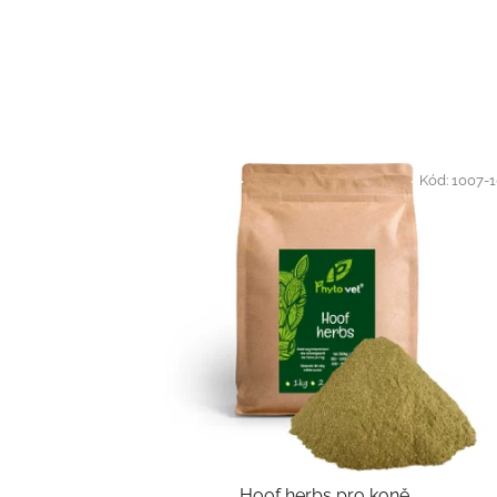
Kód:
1007-
Hoof herbs pro koně