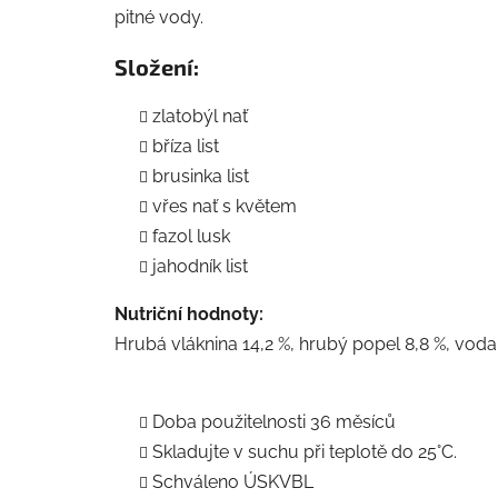
pitné vody.
Složení:
zlatobýl nať
bříza list
brusinka list
vřes nať s květem
fazol lusk
jahodník list
Nutriční hodnoty:
Hrubá vláknina 14,2 %, hrubý popel 8,8 %, voda 
Doba použitelnosti 36 měsíců
Skladujte v suchu při teplotě do 25°C.
Schváleno ÚSKVBL