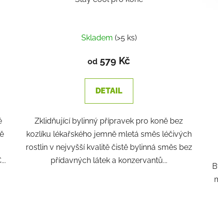
Skladem
(>5 ks)
579 Kč
od
DETAIL
ě
Zklidňující bylinný přípravek pro koně bez
tě
kozlíku lékařského jemně mletá směs léčivých
rostlin v nejvyšší kvalitě čistě bylinná směs bez
..
přídavných látek a konzervantů...
B
m