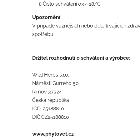
Číslo schválení 037-18/C.
Upozornění
:
V případě vážnějších nebo déle trvajících zdrav
spotřebu.
Držitel rozhodnutí o schválení a výrobce:
Wild Herbs s.r.o.
Náměstí Gurreho 50
Římov 37324
Česká republika
IČO: 25188810
DIČ:CZ25188810
www.phytovet.cz