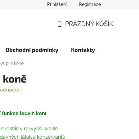
Přihlášení
Registrace
PRÁZDNÝ KOŠÍK
NÁKUPNÍ
KOŠÍK
Obchodní podmínky
Kontakty
yt pro koně
 koně
hodnocení
í funkce ledvin koní
rostlin v nejvyšší kvalitě
ídavných látek a konzervantů