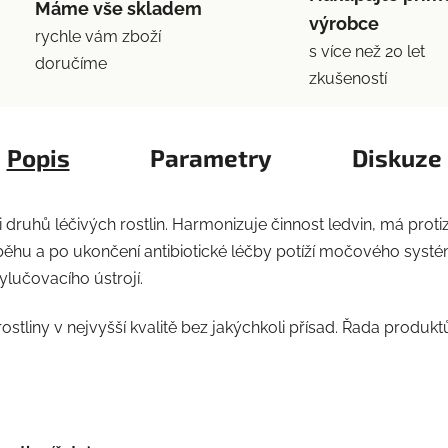
Máme vše skladem
výrobce
rychle vám zboží
s více než 20 let
doručíme
zkušeností
Popis
Parametry
Diskuze
druhů léčivých rostlin. Harmonizuje činnost ledvin, má proti
ěhu a po ukončení antibiotické léčby potíží močového systému
lučovacího ústrojí.
tliny v nejvyšší kvalitě bez jakýchkoli přísad. Řada produkt