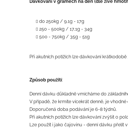
Dávkování v gramech na den (dle živé hmotno
do 250kg / 9,1g - 17g
250 - 500kg / 17,1g - 34g
500 - 750kg / 35g - 51g
Při akutních potížích lze dávkování krátkodobě 
Způsob použití
:
Denní dávku důkladně vmícháme do základníh
V případě, že krmíte vícekrát denně, je vhodné 
Doporučená doba podávání je 6-8 týdnů.
Při akutních potížích lze dávkování zvýšit o po
Lze použít i jako čajovinu - denní dávku přelí