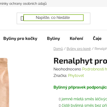
ínky ochrany osobních údajů
Byliny pro kočky
Byliny
Koření
Čaje
Domů
/
Byliny pro koně
/
Renalph
Renalphyt pro
Průměrné
Neohodnoceno
Podrobnosti 
hodnocení
Značka:
Phytovet
produktu
Bylinný přípravek podporujíc
je
0,0
jemně mletá směs léčivých 
z
čistě bylinná směs bez př