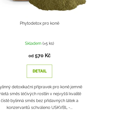
Phytodetox pro koně
Skladem
(>5 ks)
570 Kč
od
DETAIL
ylinný detoxikační přípravek pro koně jemně
letá směs léčivých rostlin v nejvyšší kvalitě
čistě bylinná směs bez přídavných látek a
konzervantů schváleno USKVBL -...