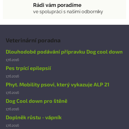
Rádi vám poradíme
ve spolupráci s našimi odborníky
Z
á
Veterinární poradna
p
a
Dlouhodobé podávání přípravku Dog cool down
t
17.6.2016
í
Pes trpící epilepsií
17.6.2016
Phyt. Mobility psovi, který vykazuje ALP 21
17.6.2016
Dog Cool down pro štěně
17.6.2016
Doplněk růstu - vápník
17.6.2016