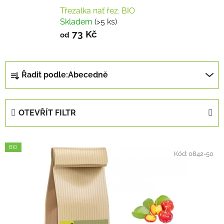
Třezalka nať řez. BIO
Skladem
(>5 ks)
73 Kč
od
Ř
Řadit podle:
Abecedně
a
z
e
OTEVŘÍT FILTR
n
í
V
p
BIO
ý
Kód:
0842-50
r
p
o
i
d
s
u
p
k
r
t