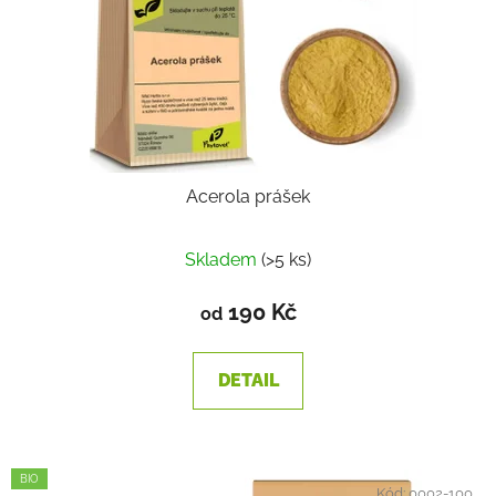
o
ů
d
u
k
t
ů
Acerola prášek
Skladem
(>5 ks)
190 Kč
od
DETAIL
BIO
Kód:
0002-100