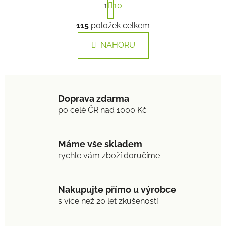
1
t
10
r
O
á
115
položek celkem
v
n
l
k
NAHORU
á
o
d
v
a
á
n
c
í
í
Doprava zdarma
p
po celé ČR nad 1000 Kč
r
v
k
Máme vše skladem
y
rychle vám zboží doručíme
v
ý
p
Nakupujte přímo u výrobce
i
s více než 20 let zkušeností
s
u