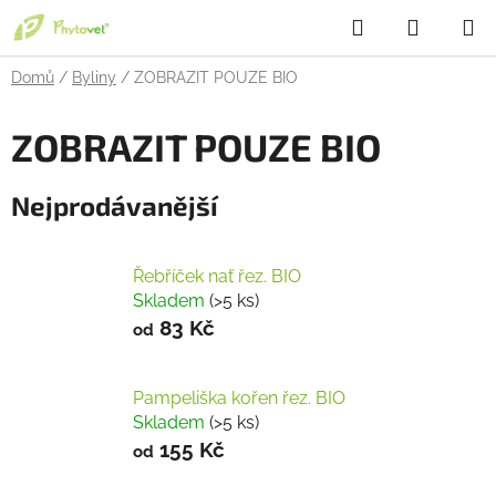
Přejít
Hledat
NÁKUP
na
obsah
KOŠÍK
Domů
/
Byliny
/
ZOBRAZIT POUZE BIO
ZOBRAZIT POUZE BIO
Nejprodávanější
Řebříček nať řez. BIO
Skladem
(>5 ks)
83 Kč
od
Pampeliška kořen řez. BIO
Skladem
(>5 ks)
155 Kč
od