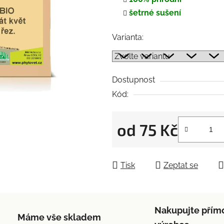
5
šetrné sušení
hvězdiček.
Varianta:
Dostupnost
Kód:
od
75 Kč
Měrná cena:
Tisk
Zeptat se
Nakupujte přím
Máme vše skladem