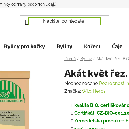
ínky ochrany osobních údajů
Byliny pro kočky
Byliny
Koření
Čaje
Domů
/
Byliny
/
Akát květ řez. BI
Akát květ řez.
Průměrné
Neohodnoceno
Podrobnosti 
hodnocení
Značka:
Wild Herbs
produktu
kvalita BIO, certifiková
je
Certifikát: CZ-BIO-001.
0,0
Zemědělská produkce 
z
100% přírodní