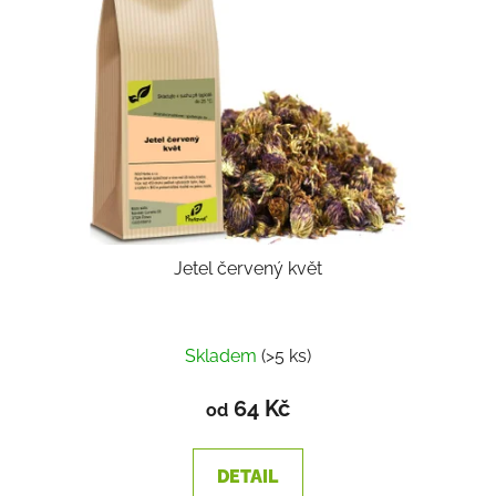
Jetel červený květ
Skladem
(>5 ks)
64 Kč
od
DETAIL