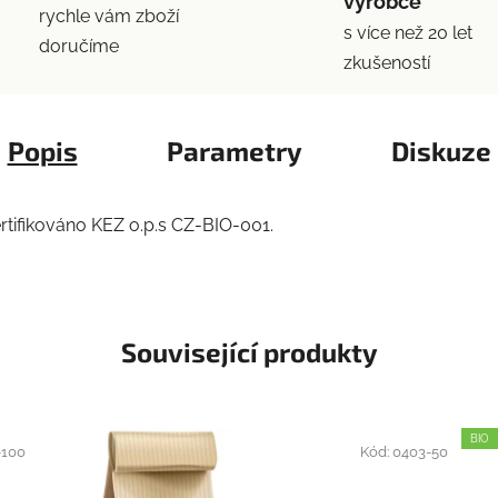
výrobce
rychle vám zboží
s více než 20 let
doručíme
zkušeností
Popis
Parametry
Diskuze
ertifikováno KEZ o.p.s CZ-BIO-001.
Související produkty
BIO
-100
Kód:
0403-50