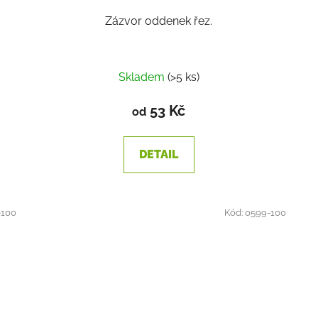
Zázvor oddenek řez.
Skladem
(>5 ks)
53 Kč
od
DETAIL
-100
Kód:
0599-100