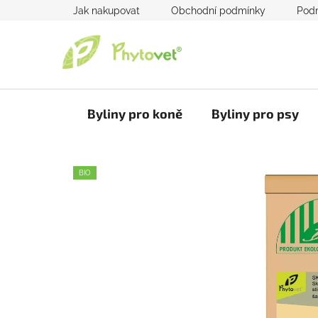
Přejít
Jak nakupovat
Obchodní podmínky
Podm
na
obsah
Byliny pro koně
Byliny pro psy
BIO