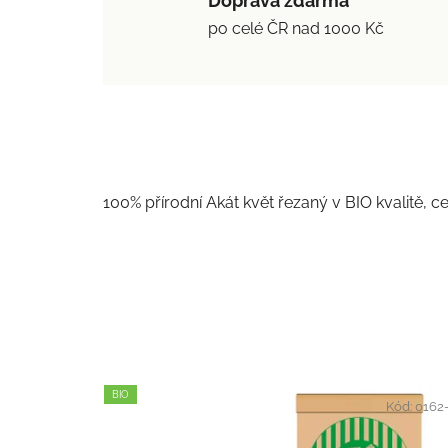
Doprava zdarma
po celé ČR nad 1000 Kč
100% přírodní Akát květ řezaný v BIO kvalitě, c
BIO
Kód:
0162