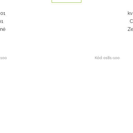
001
kv
01
C
rné
Ze
-100
Kód:
0181-100