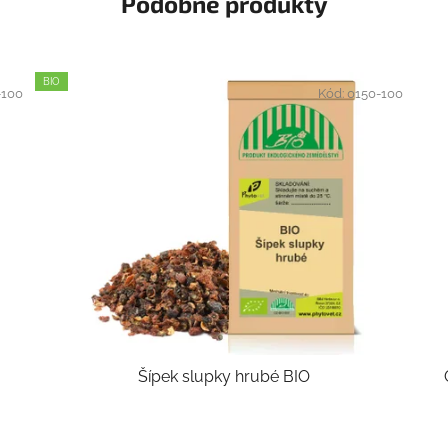
Podobné produkty
BIO
-100
Kód:
0150-100
Šípek slupky hrubé BIO