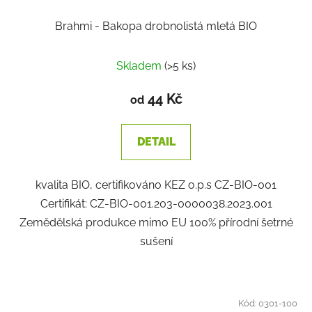
Brahmi - Bakopa drobnolistá mletá BIO
Průměrné
Skladem
(>5 ks)
hodnocení
produktu
44 Kč
od
je
1,0
DETAIL
z
5
kvalita BIO, certifikováno KEZ o.p.s CZ-BIO-001
hvězdiček.
Certifikát: CZ-BIO-001.203-0000038.2023.001
Zemědělská produkce mimo EU 100% přírodní šetrné
sušení
Kód:
0301-100