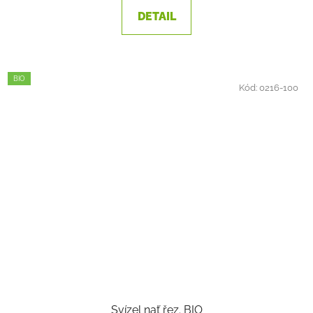
2,0
DETAIL
z
5
hvězdiček.
BIO
Kód:
0216-100
Svízel nať řez. BIO