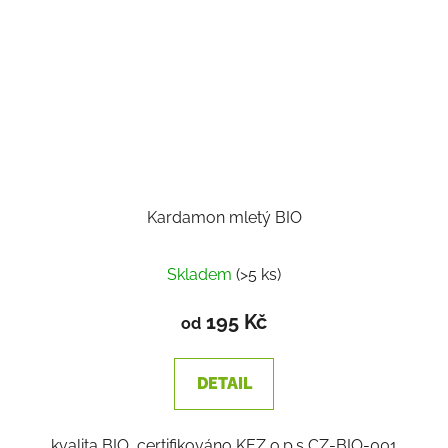
Kardamon mletý BIO
Skladem
(>5 ks)
195 Kč
od
DETAIL
kvalita BIO, certifikováno KEZ o.p.s CZ-BIO-001