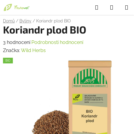
Přejít
Hledat
NÁKUP
na
obsah
KOŠÍK
Domů
/
Byliny
/
Koriandr plod BIO
Koriandr plod BIO
Průměrné
3 hodnocení
Podrobnosti hodnocení
hodnocení
Značka:
Wild Herbs
produktu
BIO
je
1,7
z
5
hvězdiček.