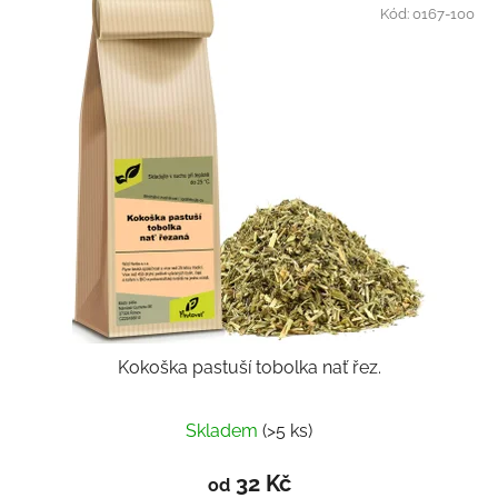
Kód:
0167-100
Kokoška pastuší tobolka nať řez.
Skladem
(>5 ks)
32 Kč
od