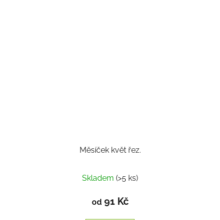
Měsíček květ řez.
Průměrné
Skladem
(>5 ks)
hodnocení
produktu
91 Kč
od
je