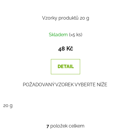
Vzorky produktů 20 g
Průměrné
Skladem
(>5 ks)
hodnocení
produktu
48 Kč
je
2,2
DETAIL
z
5
POŽADOVANÝ VZOREK VYBERTE NÍŽE
hvězdiček.
20 g
7
položek celkem
O