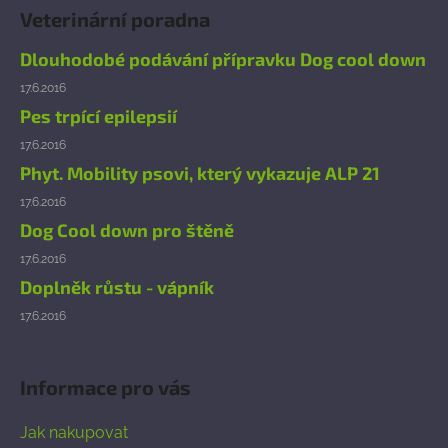
á
Veterinární poradna
p
a
Dlouhodobé podávání přípravku Dog cool down
t
17.6.2016
í
Pes trpící epilepsií
17.6.2016
Phyt. Mobility psovi, který vykazuje ALP 21
17.6.2016
Dog Cool down pro štěně
17.6.2016
Doplněk růstu - vápník
17.6.2016
Informace pro vás
Jak nakupovat