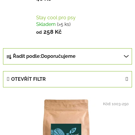
Stay cool pro psy
Skladem
(>5 ks)
258 Kč
od
Ř
Řadit podle:
Doporučujeme
a
z
e
OTEVŘÍT FILTR
n
í
V
p
ý
Kód:
1003-250
r
p
o
i
d
s
u