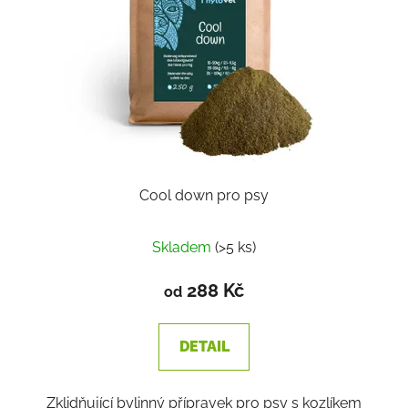
p
k
r
t
o
ů
d
u
k
t
ů
Cool down pro psy
Skladem
(>5 ks)
288 Kč
od
DETAIL
Zklidňující bylinný přípravek pro psy s kozlíkem