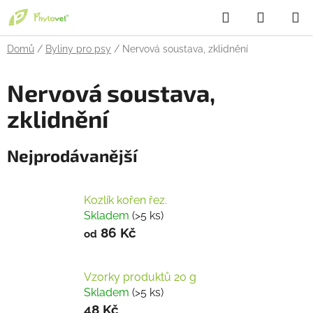
Přejít
Hledat
NÁKUP
na
obsah
KOŠÍK
Domů
/
Byliny pro psy
/
Nervová soustava, zklidnění
Nervová soustava,
zklidnění
Nejprodávanější
Kozlík kořen řez.
Skladem
(>5 ks)
86 Kč
od
Vzorky produktů 20 g
Skladem
(>5 ks)
48 Kč