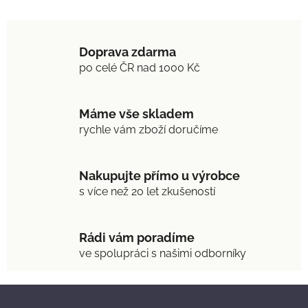
v
l
á
Doprava zdarma
d
po celé ČR nad 1000 Kč
a
c
í
Máme vše skladem
p
r
rychle vám zboží doručíme
v
k
y
Nakupujte přímo u výrobce
v
s více než 20 let zkušeností
ý
p
i
Rádi vám poradíme
s
ve spolupráci s našimi odborníky
u
Z