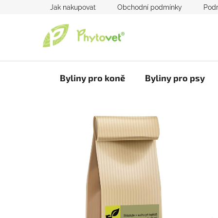
Přejít
Jak nakupovat
Obchodní podmínky
Podm
na
obsah
Byliny pro koně
Byliny pro psy