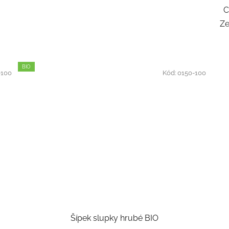
C
Ze
BIO
-100
Kód:
0150-100
Šípek slupky hrubé BIO