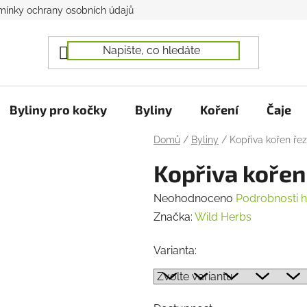
ínky ochrany osobních údajů
Byliny pro kočky
Byliny
Koření
Čaje
Domů
/
Byliny
/
Kopřiva kořen řez
Kopřiva kořen
Průměrné
Neohodnoceno
Podrobnosti 
hodnocení
Značka:
Wild Herbs
produktu
Varianta:
je
0,0
z