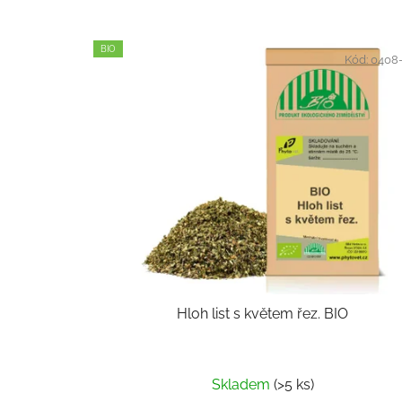
BIO
Kód:
0408
Hloh list s květem řez. BIO
Skladem
(>5 ks)