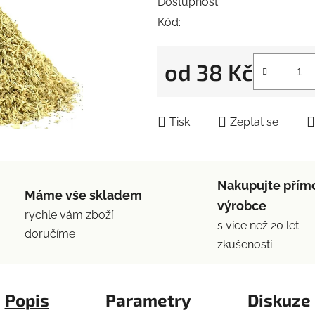
5
Dostupnost
hvězdiček.
Kód:
od
38 Kč
Měrná cena:
Tisk
Zeptat se
Nakupujte přím
Máme vše skladem
výrobce
rychle vám zboží
s více než 20 let
doručíme
zkušeností
Popis
Parametry
Diskuze