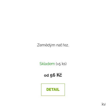
Zemědým nať řez.
Skladem
(>5 ks)
56 Kč
od
DETAIL
kv