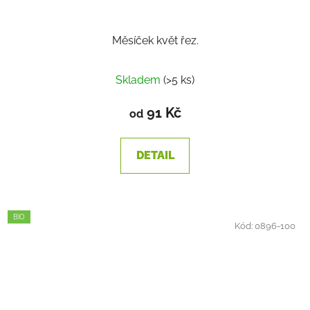
Měsíček květ řez.
Průměrné
Skladem
(>5 ks)
hodnocení
produktu
91 Kč
od
je
2,0
DETAIL
z
5
hvězdiček.
BIO
Kód:
0896-100