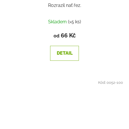
Rozrazil nať řez.
Průměrné
Skladem
(>5 ks)
hodnocení
produktu
66 Kč
od
je
1,4
DETAIL
z
5
hvězdiček.
Kód:
0052-100