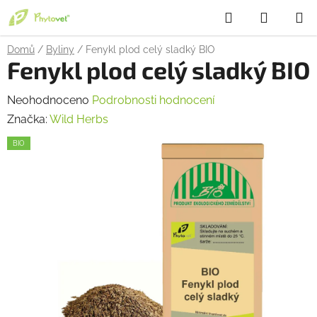
Přejít
Hledat
NÁKUP
na
obsah
KOŠÍK
Domů
/
Byliny
/
Fenykl plod celý sladký BIO
Fenykl plod celý sladký BIO
Průměrné
Neohodnoceno
Podrobnosti hodnocení
hodnocení
Značka:
Wild Herbs
produktu
BIO
je
0,0
z
5
hvězdiček.