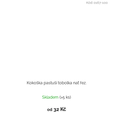
Kód:
0167-100
Kokoška pastuší tobolka nať řez.
Skladem
(>5 ks)
32 Kč
od