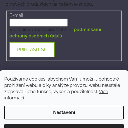
o nových produktech na našem e-shopu.
E-mail
Vložením e-mailu souhlasíte s
podmínkami
ochrany osobních údajů
PŘIHLÁSIT SE
Kontakt
Používáme cookies, abychom Vám umožnili pohodlné
prohlížení webu a díky analýze provozu webu neustále
ecommerce
@
phytovet.cz
zlepšovali jeho funkce, výkon a použitelnost.
Více
informací
+420 723 323 546
Nastavení