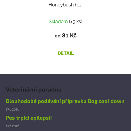
Honeybush řez.
Skladem
(>5 ks)
81 Kč
od
DETAIL
Z
á
Veterinární poradna
p
a
Dlouhodobé podávání přípravku Dog cool down
t
17.6.2016
í
Pes trpící epilepsií
17.6.2016