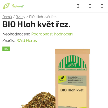
Přejít
Hledat
NÁKUP
na
obsah
KOŠÍK
Domů
/
Byliny
/
BIO Hloh květ řez.
BIO Hloh květ řez.
Průměrné
Neohodnoceno
Podrobnosti hodnocení
hodnocení
Značka:
Wild Herbs
produktu
BIO
je
0,0
z
5
hvězdiček.