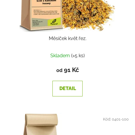
Měsíček květ řez.
Průměrné
Skladem
(>5 ks)
hodnocení
produktu
91 Kč
od
je
2,0
DETAIL
z
5
hvězdiček.
Kód:
0401-100