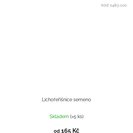
Kód:
0483-100
Lichořeřišnice semeno
Skladem
(>5 ks)
165 Kč
od