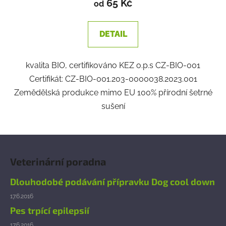
65 Kč
od
DETAIL
kvalita BIO, certifikováno KEZ o.p.s CZ-BIO-001
Certifikát: CZ-BIO-001.203-0000038.2023.001
Zemědělská produkce mimo EU 100% přírodní šetrné
sušení
Z
á
Veterinární poradna
p
a
Dlouhodobé podávání přípravku Dog cool down
t
17.6.2016
í
Pes trpící epilepsií
17.6.2016