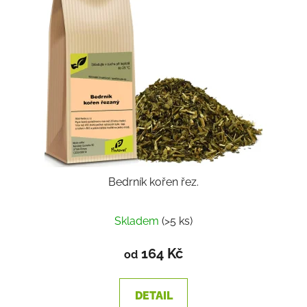
Bedrník kořen řez.
Průměrné
Skladem
(>5 ks)
hodnocení
produktu
164 Kč
od
je
3,5
DETAIL
z