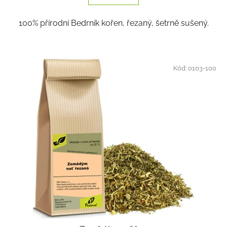
5
100% přírodní Bedrník kořen, řezaný, šetrně sušený.
hvězdiček.
Kód:
0103-100