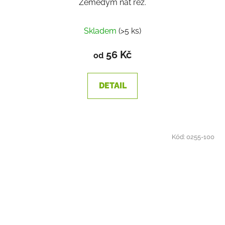
Zemědým nať řez.
Skladem
(>5 ks)
56 Kč
od
DETAIL
Kód:
0255-100