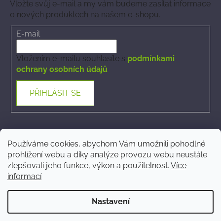
Vložte svůj e-mail a my vám budeme zasílat informace
o nových produktech na našem e-shopu.
E-mail
Vložením e-mailu souhlasíte s
podmínkami
ochrany osobních údajů
PŘIHLÁSIT SE
Kontakt
Používáme cookies, abychom Vám umožnili pohodlné
prohlížení webu a díky analýze provozu webu neustále
ecommerce
@
phytovet.cz
zlepšovali jeho funkce, výkon a použitelnost.
Více
informací
+420 723 323 546
Nastavení