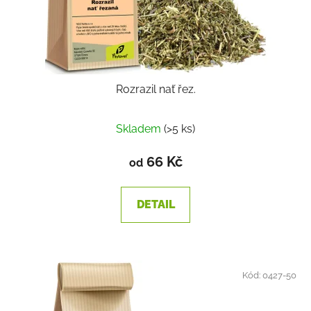
Rozrazil nať řez.
Průměrné
Skladem
(>5 ks)
hodnocení
produktu
66 Kč
od
je
1,4
DETAIL
z
5
hvězdiček.
Kód:
0427-50