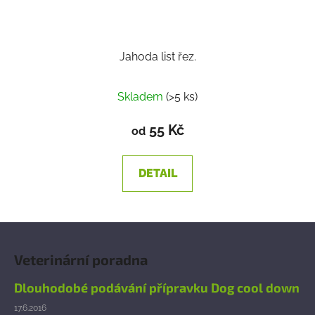
Jahoda list řez.
Skladem
(>5 ks)
55 Kč
od
DETAIL
Z
á
Veterinární poradna
p
a
Dlouhodobé podávání přípravku Dog cool down
t
17.6.2016