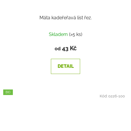
Máta kadeřeřavá list řez.
Skladem
(>5 ks)
43 Kč
od
DETAIL
BIO
Kód:
0226-100