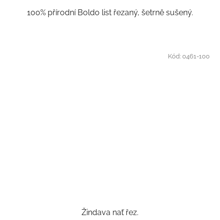
100% přírodní Boldo list řezaný, šetrně sušený.
Kód:
0461-100
Žindava nať řez.