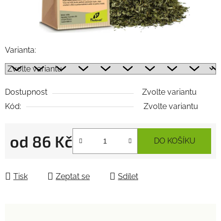
Varianta:
Dostupnost
Zvolte variantu
Kód:
Zvolte variantu
od
86 Kč
DO KOŠÍKU
Měrná cena:
Tisk
Zeptat se
Sdílet