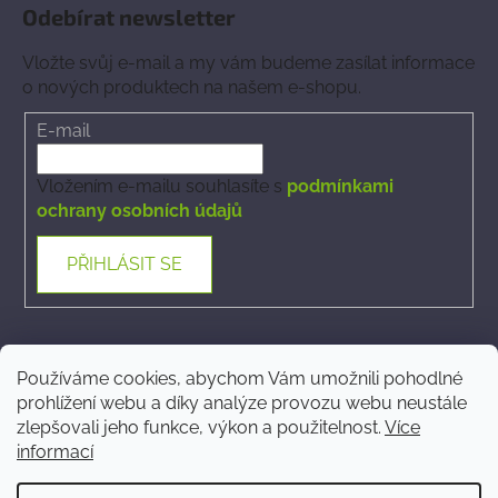
Odebírat newsletter
Vložte svůj e-mail a my vám budeme zasílat informace
o nových produktech na našem e-shopu.
E-mail
Vložením e-mailu souhlasíte s
podmínkami
ochrany osobních údajů
PŘIHLÁSIT SE
Kontakt
Používáme cookies, abychom Vám umožnili pohodlné
prohlížení webu a díky analýze provozu webu neustále
ecommerce
@
phytovet.cz
zlepšovali jeho funkce, výkon a použitelnost.
Více
informací
+420 723 323 546