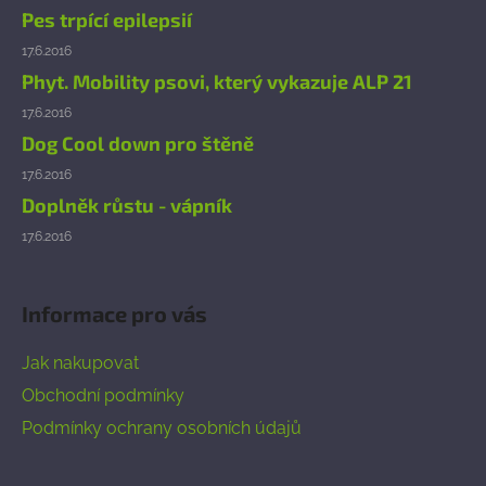
í
Pes trpící epilepsií
17.6.2016
Phyt. Mobility psovi, který vykazuje ALP 21
17.6.2016
Dog Cool down pro štěně
17.6.2016
Doplněk růstu - vápník
17.6.2016
Informace pro vás
Jak nakupovat
Obchodní podmínky
Podmínky ochrany osobních údajů