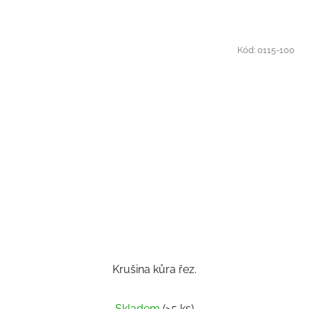
Kód:
0115-100
Krušina kůra řez.
Skladem
(>5 ks)