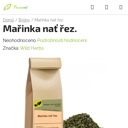
Přejít
Hledat
NÁKUP
na
obsah
KOŠÍK
Domů
/
Byliny
/
Mařinka nať řez.
Mařinka nať řez.
Průměrné
Neohodnoceno
Podrobnosti hodnocení
hodnocení
Značka:
Wild Herbs
produktu
je
0,0
z
5
hvězdiček.