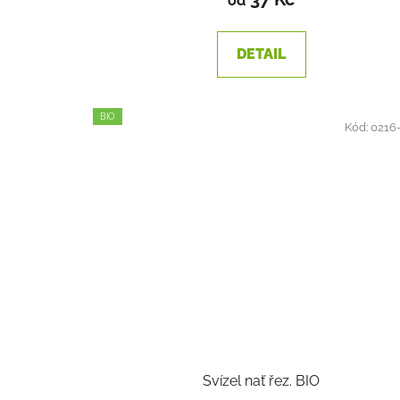
od
DETAIL
BIO
Kód:
0216
Svízel nať řez. BIO