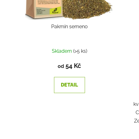
Pakmín semeno
Skladem
(>5 ks)
54 Kč
od
DETAIL
kv
C
Z