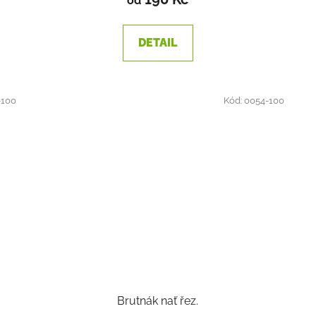
od
DETAIL
-100
Kód:
0054-100
Brutnák nať řez.