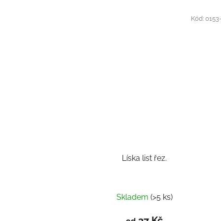
Kód:
0153
Líska list řez.
Skladem
(>5 ks)
37 Kč