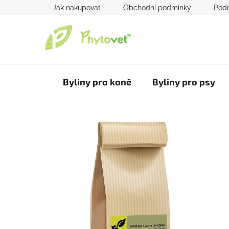
Přejít
Jak nakupovat
Obchodní podmínky
Podm
na
obsah
Byliny pro koně
Byliny pro psy