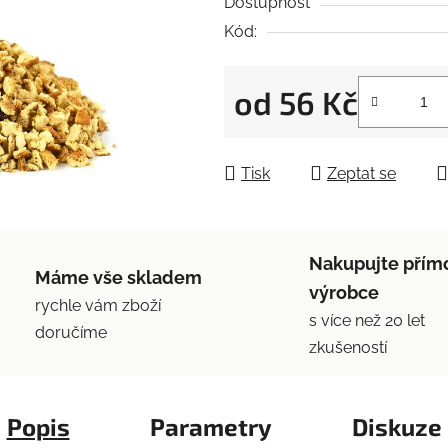
5
Dostupnost
hvězdiček.
Kód:
od
56 Kč
Měrná cena:
Tisk
Zeptat se
Nakupujte přím
Máme vše skladem
výrobce
rychle vám zboží
s více než 20 let
doručíme
zkušeností
Popis
Parametry
Diskuze