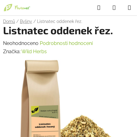
Přejít
Hledat
NÁKUP
na
obsah
KOŠÍK
Domů
/
Byliny
/
Listnatec oddenek řez.
Listnatec oddenek řez.
Průměrné
Neohodnoceno
Podrobnosti hodnocení
hodnocení
Značka:
Wild Herbs
produktu
je
0,0
z
5
hvězdiček.