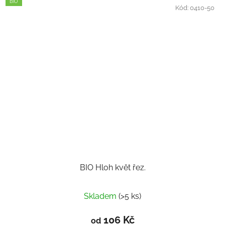
BIO
Kód:
0410-50
BIO Hloh květ řez.
Skladem
(>5 ks)
106 Kč
od