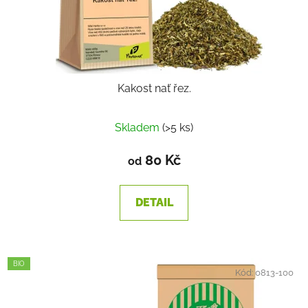
Kakost nať řez.
Skladem
(>5 ks)
80 Kč
od
DETAIL
BIO
Kód:
0813-100