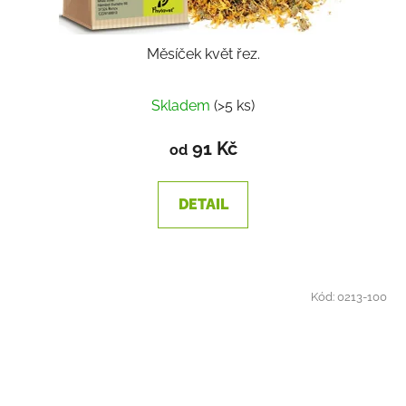
Měsíček květ řez.
Průměrné
Skladem
(>5 ks)
hodnocení
produktu
91 Kč
od
je
2,0
DETAIL
z
5
hvězdiček.
Kód:
0213-100