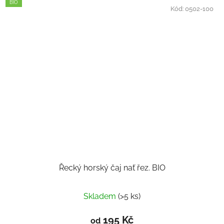
BIO
Kód:
0502-100
Řecký horský čaj nať řez. BIO
Skladem
(>5 ks)
195 Kč
od