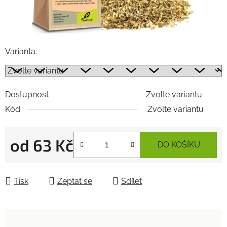
Varianta:
Dostupnost
Zvolte variantu
Kód:
Zvolte variantu
od
63 Kč
DO KOŠÍKU
Měrná cena:
Tisk
Zeptat se
Sdílet