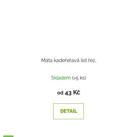
Máta kadeřeřavá list řez.
Skladem
(>5 ks)
43 Kč
od
DETAIL