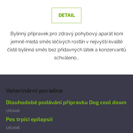
DETAIL
Bylinný přípravek pro zdravý pohybový aparát koní
jemně mletá směs léčivých rostlin v nejvyšší kvalitě
čistě bylinná směs bez přídavných látek a konzervantů
schváleno...
Z
á
Veterinární poradna
p
a
Dlouhodobé podávání přípravku Dog cool down
t
17.6.2016
í
Pes trpící epilepsií
17.6.2016