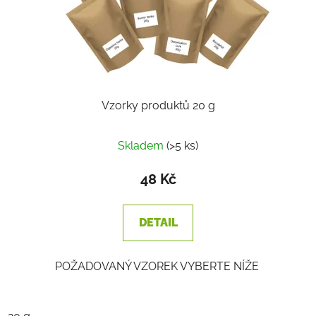
Vzorky produktů 20 g
Průměrné
Skladem
(>5 ks)
hodnocení
produktu
48 Kč
je
2,2
DETAIL
z
5
POŽADOVANÝ VZOREK VYBERTE NÍŽE
hvězdiček.