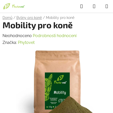
Přejít
Hledat
NÁKUP
na
obsah
KOŠÍK
Domů
/
Byliny pro koně
/
Mobility pro koně
Mobility pro koně
Průměrné
Neohodnoceno
Podrobnosti hodnocení
hodnocení
Značka:
Phytovet
produktu
je
0,0
z
5
hvězdiček.