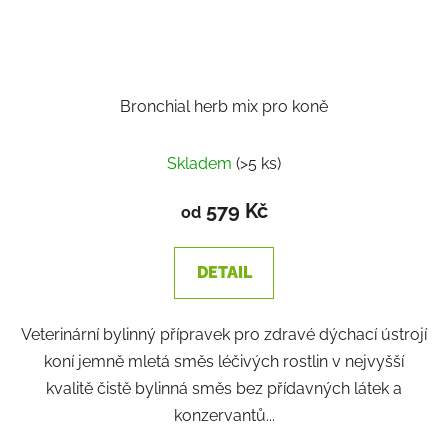
Bronchial herb mix pro koně
Průměrné
Skladem
(>5 ks)
hodnocení
produktu
579 Kč
od
je
3,1
DETAIL
z
5
Veterinární bylinný přípravek pro zdravé dýchací ústrojí
hvězdiček.
koní jemně mletá směs léčivých rostlin v nejvyšší
kvalitě čistě bylinná směs bez přídavných látek a
konzervantů...