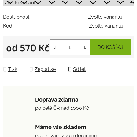
Dostupnost
Zvolte variantu
Kód:
Zvolte variantu
od
570 Kč
DO KOŠÍKU
Měrná cena:
Tisk
Zeptat se
Sdílet
Doprava zdarma
po celé ČR nad 1000 Kč
Máme vše skladem
rychle vám zboží doručíme