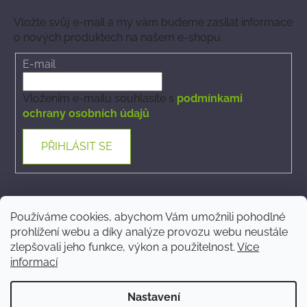
Vložte svůj e-mail a my vám budeme zasílat informace
o nových produktech na našem e-shopu.
E-mail
Vložením e-mailu souhlasíte s
podmínkami
ochrany osobních údajů
PŘIHLÁSIT SE
Kontakt
Používáme cookies, abychom Vám umožnili pohodlné
prohlížení webu a díky analýze provozu webu neustále
ecommerce
@
phytovet.cz
zlepšovali jeho funkce, výkon a použitelnost.
Více
informací
+420 723 323 546
Nastavení