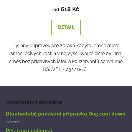
618 Kč
od
DETAIL
Bylinný přípravek pro zdravá kopyta jemně mletá
směs léčivých rostlin v nejvyšší kvalitě čistě bylinná
směs bez přídavných látek a konzervantů schváleno
USKVBL - 032/18-C...
Z
á
Veterinární poradna
p
a
Dlouhodobé podávání přípravku Dog cool down
t
17.6.2016
í
Pes trpící epilepsií