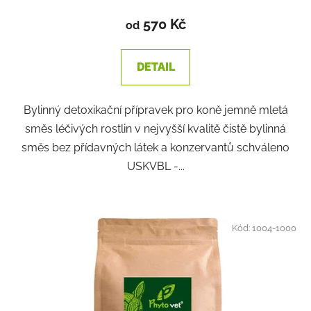
570 Kč
od
DETAIL
Bylinný detoxikační přípravek pro koně jemně mletá
směs léčivých rostlin v nejvyšší kvalitě čistě bylinná
směs bez přídavných látek a konzervantů schváleno
USKVBL -...
Kód:
1004-1000