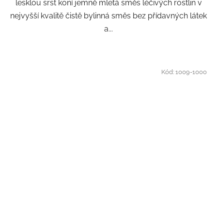
lesklou srst koní jemně mletá směs léčivých rostlin v
nejvyšší kvalitě čistě bylinná směs bez přídavných látek
a...
Kód:
1009-1000