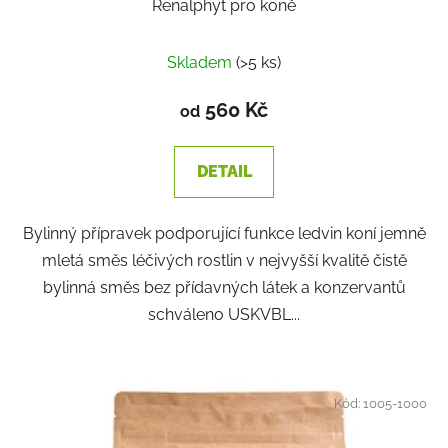
Renalphyt pro koně
Skladem
(>5 ks)
560 Kč
od
DETAIL
Bylinný přípravek podporující funkce ledvin koní jemně
mletá směs léčivých rostlin v nejvyšší kvalitě čistě
bylinná směs bez přídavných látek a konzervantů
schváleno USKVBL...
Kód:
1005-1000