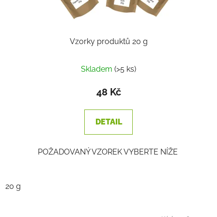
Vzorky produktů 20 g
Průměrné
Skladem
(>5 ks)
hodnocení
produktu
48 Kč
je
2,2
DETAIL
z
5
POŽADOVANÝ VZOREK VYBERTE NÍŽE
hvězdiček.
20 g