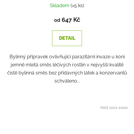
Skladem
(>5 ks)
647 Kč
od
DETAIL
Bylinný přípravek ovlivňující parazitární invaze u koní
jemně mletá směs léčivých rostlin v nejvyšší kvalitě
čistě bylinná směs bez přídavných látek a konzervantů
schváleno...
Kód:
1012-1000