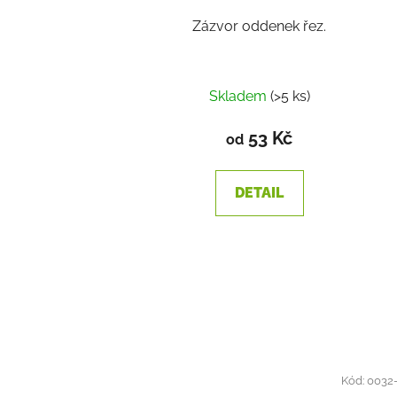
Zázvor oddenek řez.
Skladem
(>5 ks)
53 Kč
od
DETAIL
Kód:
0032