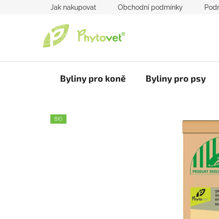
Přejít
Jak nakupovat
Obchodní podmínky
Podm
na
obsah
Byliny pro koně
Byliny pro psy
BIO