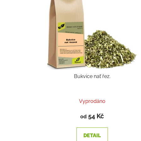
Bukvice nať řez.
Vyprodáno
54 Kč
od
DETAIL