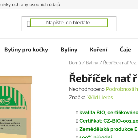
ínky ochrany osobních údajů
Byliny pro kočky
Byliny
Koření
Čaje
Domů
/
Byliny
/
Řebříček nať řez.
Řebříček nať ř
Průměrné
Neohodnoceno
Podrobnosti 
hodnocení
Značka:
Wild Herbs
produktu
kvalita BIO, certifiková
je
Certifikát: CZ-BIO-001.
0,0
Zemědělská produkce 
z
100% přírodní