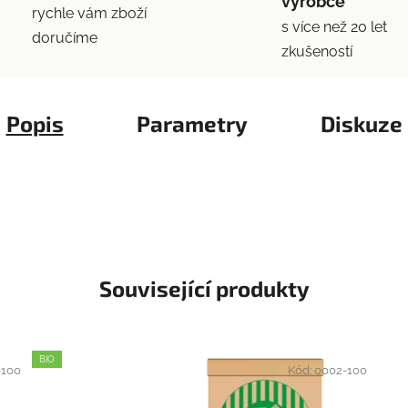
výrobce
rychle vám zboží
s více než 20 let
doručíme
zkušeností
Popis
Parametry
Diskuze
Související produkty
BIO
-100
Kód:
0002-100