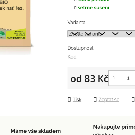
5
šetrné sušení
hvězdiček.
Varianta:
Dostupnost
Kód:
od
83 Kč
Měrná cena:
Tisk
Zeptat se
Nakupujte přím
Máme vše skladem