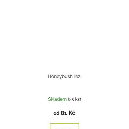
Honeybush řez.
Skladem
(>5 ks)
81 Kč
od