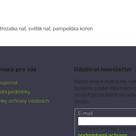
třezalka nať, světlík nať, pampeliška kořen
mace pro vás
Odebírat newsletter
Vložte svůj e-mail a my vá
kupovat
budeme zasílat informace 
dní podmínky
nových produktech na naš
nky ochrany osobních
shopu.
E-mail
Vložením e-mailu souhlasí
podmínkami ochrany