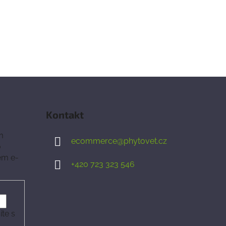
Kontakt
m
ecommerce
@
phytovet.cz
o
em e-
+420 723 323 546
te s