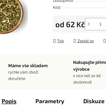
5
Dostupnost
hvězdiček.
Kód:
od
62 Kč
Měrná cena:
Tisk
Zeptat se
Nakupujte přím
Máme vše skladem
výrobce
rychle vám zboží
s více než 20 let
doručíme
zkušeností
Popis
Parametry
Diskuze