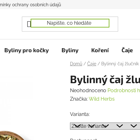
ínky ochrany osobních údajů
Byliny pro kočky
Byliny
Koření
Čaje
Domů
/
Čaje
/
Bylinný čaj žlučník
Bylinný čaj žl
Průměrné
Neohodnoceno
Podrobnosti 
hodnocení
Značka:
Wild Herbs
produktu
Varianta:
je
0,0
z