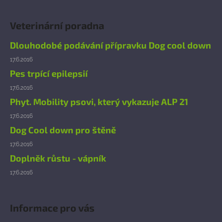
Z
á
Veterinární poradna
p
a
Dlouhodobé podávání přípravku Dog cool down
t
17.6.2016
í
Pes trpící epilepsií
17.6.2016
Phyt. Mobility psovi, který vykazuje ALP 21
17.6.2016
Dog Cool down pro štěně
17.6.2016
Doplněk růstu - vápník
17.6.2016
Informace pro vás