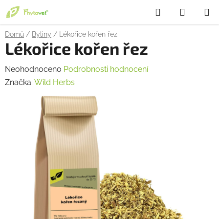
Přejít
Hledat
NÁKUP
na
obsah
KOŠÍK
Domů
/
Byliny
/
Lékořice kořen řez
Lékořice kořen řez
Průměrné
Neohodnoceno
Podrobnosti hodnocení
hodnocení
Značka:
Wild Herbs
produktu
je
0,0
z
5
hvězdiček.