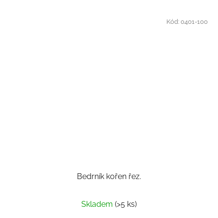
Kód:
0401-100
Bedrník kořen řez.
Průměrné
Skladem
(>5 ks)
hodnocení