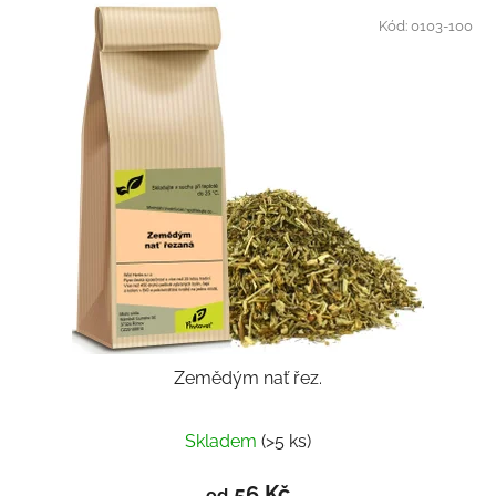
Kód:
0103-100
Zemědým nať řez.
Skladem
(>5 ks)
56 Kč
od