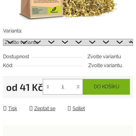
Varianta:
Dostupnost
Zvolte variantu
Kód:
Zvolte variantu
od
41 Kč
DO KOŠÍKU
Měrná cena:
Tisk
Zeptat se
Sdílet