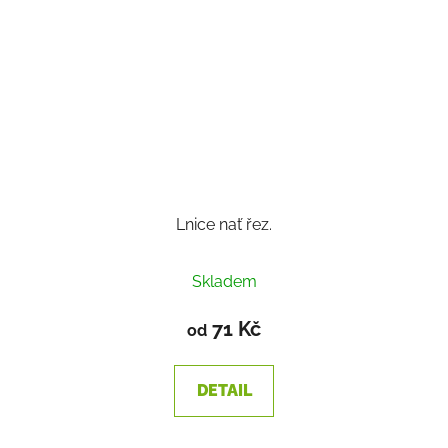
Lnice nať řez.
Skladem
71 Kč
od
DETAIL