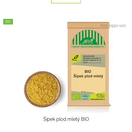
BIO
Kód:
0550-100
Šípek plod mletý BIO