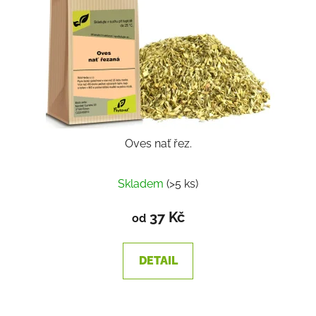
Oves nať řez.
Skladem
(>5 ks)
37 Kč
od
DETAIL