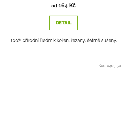
produktu
164 Kč
od
je
3,5
DETAIL
z
5
100% přírodní Bedrník kořen, řezaný, šetrně sušený.
hvězdiček.
Kód:
0403-50