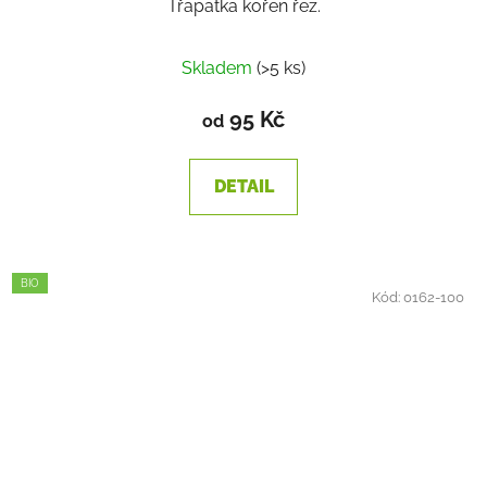
Třapatka kořen řez.
Skladem
(>5 ks)
95 Kč
od
DETAIL
BIO
Kód:
0162-100