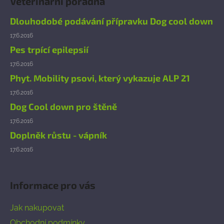
Veterinární poradna
p
a
Dlouhodobé podávání přípravku Dog cool down
t
17.6.2016
í
Pes trpící epilepsií
17.6.2016
Phyt. Mobility psovi, který vykazuje ALP 21
17.6.2016
Dog Cool down pro štěně
17.6.2016
Doplněk růstu - vápník
17.6.2016
Informace pro vás
Jak nakupovat
Obchodní podmínky