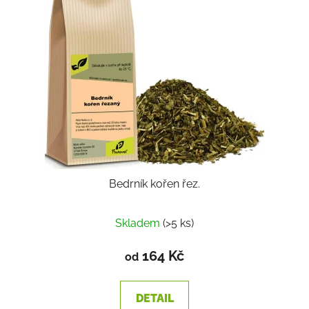
Bedrník kořen řez.
Průměrné
Skladem
(>5 ks)
hodnocení
produktu
164 Kč
od
je
3,5
DETAIL
z