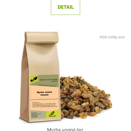
DETAIL
Kód:
0265-100
Myrha vonná řez.