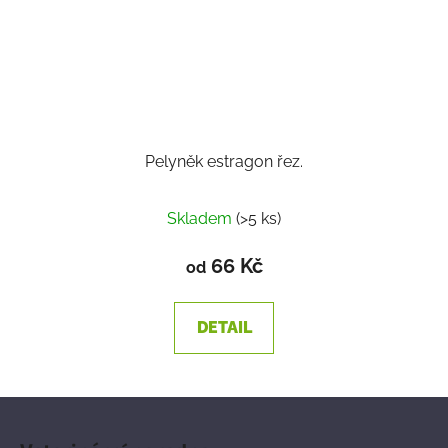
Pelyněk estragon řez.
Skladem
(>5 ks)
66 Kč
od
DETAIL
Z
á