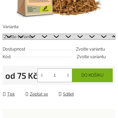
Varianta:
Dostupnost
Zvolte variantu
Kód:
Zvolte variantu
od
75 Kč
DO KOŠÍKU
Měrná cena:
Tisk
Zeptat se
Sdílet