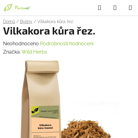
Přejít
Hledat
NÁKUP
na
obsah
KOŠÍK
Domů
/
Byliny
/
Vilkakora kůra řez.
Vilkakora kůra řez.
Průměrné
Neohodnoceno
Podrobnosti hodnocení
hodnocení
Značka:
Wild Herbs
produktu
je
0,0
z
5
hvězdiček.