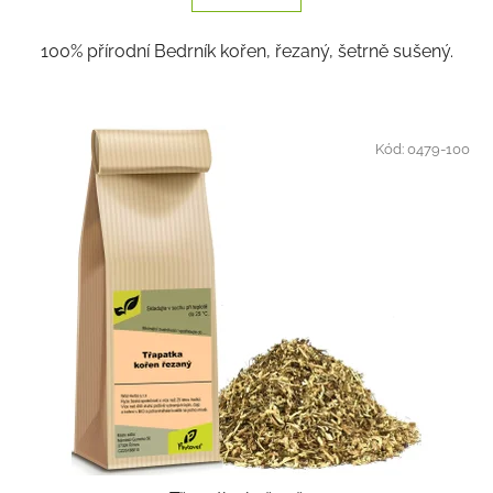
5
100% přírodní Bedrník kořen, řezaný, šetrně sušený.
hvězdiček.
Kód:
0479-100