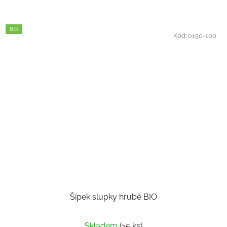
BIO
Kód:
0150-100
Šípek slupky hrubé BIO
Skladem
(>5 ks)