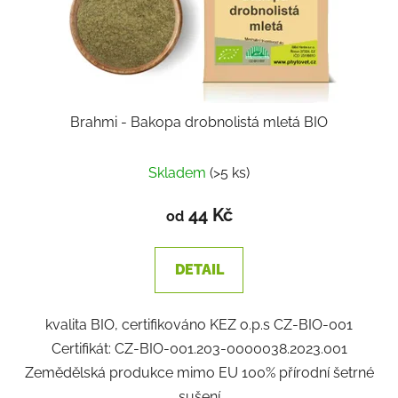
Brahmi - Bakopa drobnolistá mletá BIO
Průměrné
Skladem
(>5 ks)
hodnocení
produktu
44 Kč
od
je
1,0
DETAIL
z
5
kvalita BIO, certifikováno KEZ o.p.s CZ-BIO-001
hvězdiček.
Certifikát: CZ-BIO-001.203-0000038.2023.001
Zemědělská produkce mimo EU 100% přírodní šetrné
sušení