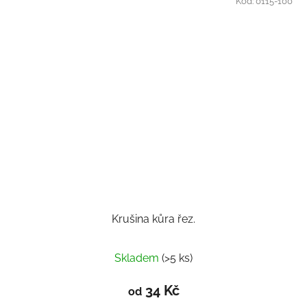
Kód:
0115-100
Krušina kůra řez.
Skladem
(>5 ks)
34 Kč
od