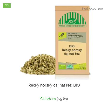
BIO
Kód:
0502-100
Řecký horský čaj nať řez. BIO
Skladem
(>5 ks)