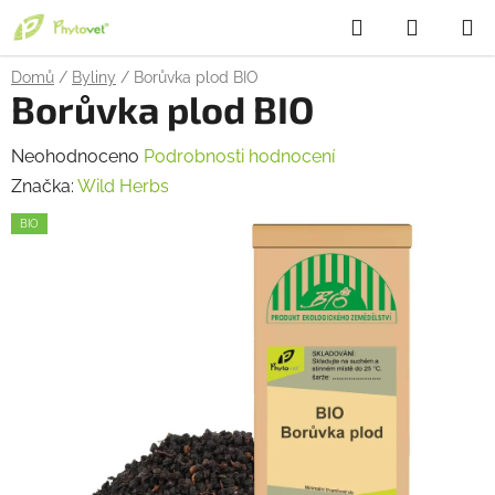
Přejít
Hledat
NÁKUP
na
obsah
KOŠÍK
Domů
/
Byliny
/
Borůvka plod BIO
Borůvka plod BIO
Průměrné
Neohodnoceno
Podrobnosti hodnocení
hodnocení
Značka:
Wild Herbs
produktu
BIO
je
0,0
z
5
hvězdiček.