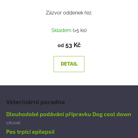
Zázvor oddenek řez.
Skladem
(>5 ks)
53 Kč
od
DETAIL
Z
á
Veterinární poradna
p
a
Dlouhodobé podávání přípravku Dog cool down
t
17.6.2016
í
Pes trpící epilepsií