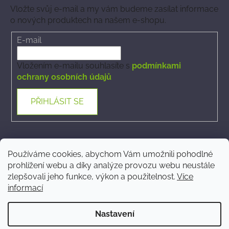
Vložte svůj e-mail a my vám budeme zasílat informace
o nových produktech na našem e-shopu.
E-mail
Vložením e-mailu souhlasíte s
podmínkami
ochrany osobních údajů
PŘIHLÁSIT SE
Kontakt
Používáme cookies, abychom Vám umožnili pohodlné
prohlížení webu a díky analýze provozu webu neustále
ecommerce
@
phytovet.cz
zlepšovali jeho funkce, výkon a použitelnost.
Více
informací
+420 723 323 546
Nastavení