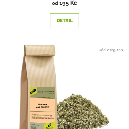
195 Kč
od
DETAIL
Kód:
0125-100