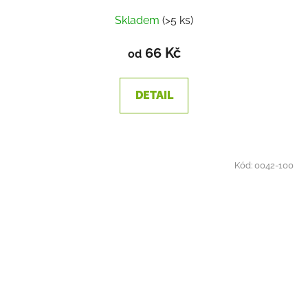
Průměrné
Skladem
(>5 ks)
hodnocení
produktu
66 Kč
od
je
1,4
DETAIL
z
5
hvězdiček.
Kód:
0042-100