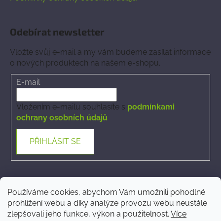
Odebírat newsletter
Vložte svůj e-mail a my vám budeme zasílat informace
o nových produktech na našem e-shopu.
E-mail
Vložením e-mailu souhlasíte s
podmínkami
ochrany osobních údajů
PŘIHLÁSIT SE
Kontakt
Používáme cookies, abychom Vám umožnili pohodlné
prohlížení webu a díky analýze provozu webu neustále
ecommerce
@
phytovet.cz
zlepšovali jeho funkce, výkon a použitelnost.
Více