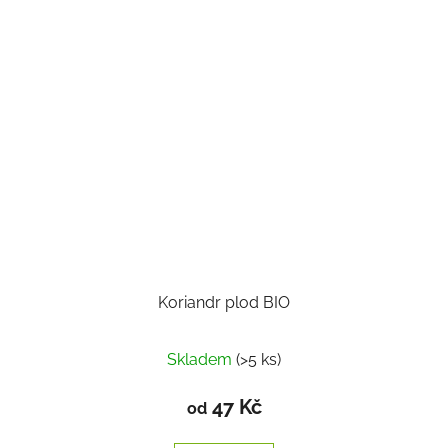
Koriandr plod BIO
Průměrné
Skladem
(>5 ks)
hodnocení
produktu
47 Kč
od
je