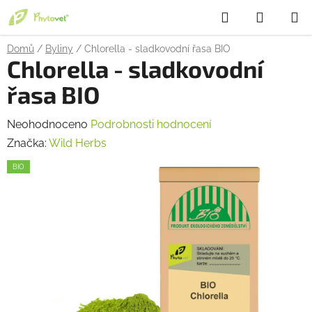
Přejít
Hledat
NÁKUP
na
obsah
KOŠÍK
Domů
/
Byliny
/
Chlorella - sladkovodní řasa BIO
Chlorella - sladkovodní
řasa BIO
Průměrné
Neohodnoceno
Podrobnosti hodnocení
hodnocení
Značka:
Wild Herbs
produktu
BIO
je
0,0
z
5
hvězdiček.