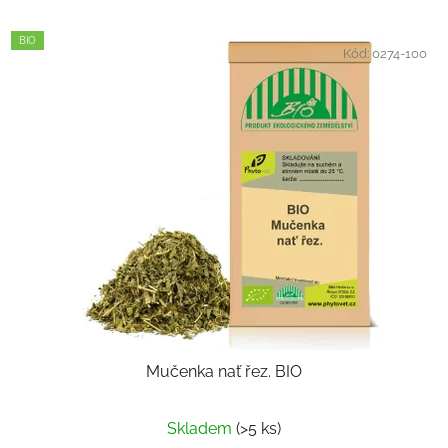
BIO
Kód:
0274-100
Mučenka nať řez. BIO
Skladem
(>5 ks)