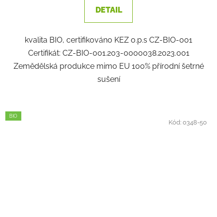
1,7
DETAIL
z
5
kvalita BIO, certifikováno KEZ o.p.s CZ-BIO-001
hvězdiček.
Certifikát: CZ-BIO-001.203-0000038.2023.001
Zemědělská produkce mimo EU 100% přírodní šetrné
sušení
BIO
Kód:
0348-50