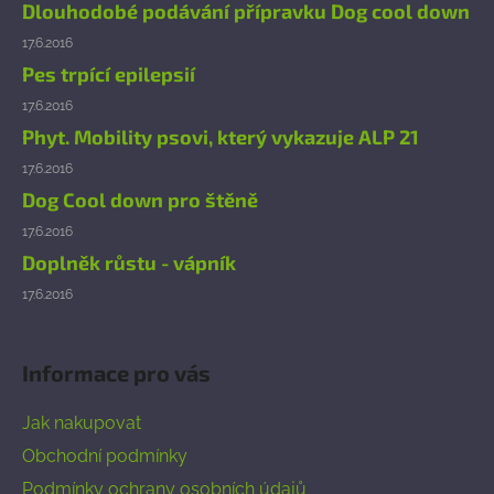
a
Dlouhodobé podávání přípravku Dog cool down
t
17.6.2016
í
Pes trpící epilepsií
17.6.2016
Phyt. Mobility psovi, který vykazuje ALP 21
17.6.2016
Dog Cool down pro štěně
17.6.2016
Doplněk růstu - vápník
17.6.2016
Informace pro vás
Jak nakupovat
Obchodní podmínky
Podmínky ochrany osobních údajů