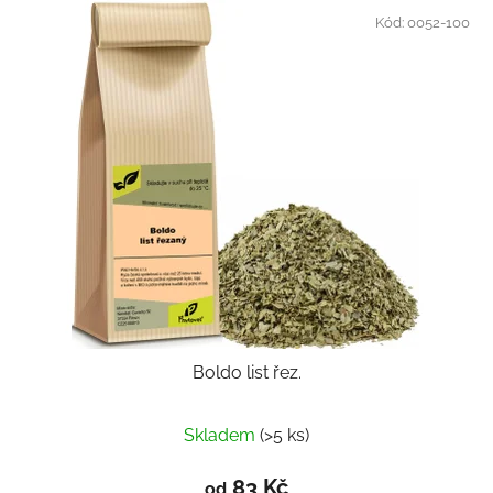
Kód:
0052-100
Boldo list řez.
Skladem
(>5 ks)
83 Kč
od