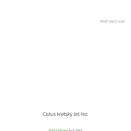
Kód:
0517-100
Cistus krétský list řez.
Skladem
(>5 ks)