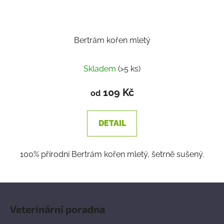
Bertrám kořen mletý
Skladem
(>5 ks)
109 Kč
od
DETAIL
100% přírodní Bertrám kořen mletý, šetrně sušený.
Z
á
Veterinární poradna
p