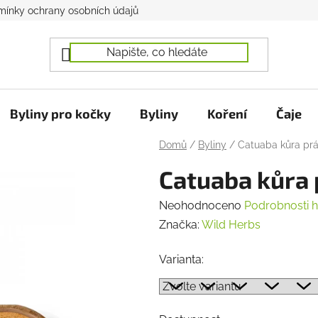
ínky ochrany osobních údajů
Byliny pro kočky
Byliny
Koření
Čaje
Domů
/
Byliny
/
Catuaba kůra pr
Catuaba kůra
Průměrné
Neohodnoceno
Podrobnosti 
hodnocení
Značka:
Wild Herbs
produktu
Varianta:
je
0,0
z