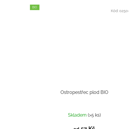
BIO
Kód:
0250
Ostropestřec plod BIO
Skladem
(>5 ks)
57 Kč