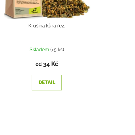
Krušina kůra řez.
Skladem
(>5 ks)
34 Kč
od
DETAIL