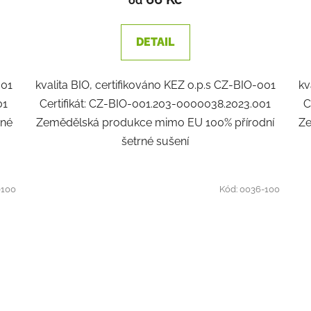
od
DETAIL
001
kvalita BIO, certifikováno KEZ o.p.s CZ-BIO-001
kv
01
Certifikát: CZ-BIO-001.203-0000038.2023.001
C
rné
Zemědělská produkce mimo EU 100% přírodní
Ze
šetrné sušení
-100
Kód:
0036-100