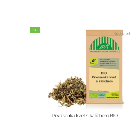
BIO
Kód:
034
Prvosenka květ s kalichem BIO