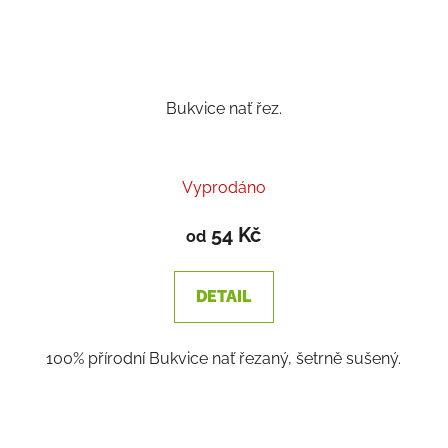
Bukvice nať řez.
Vyprodáno
54 Kč
od
DETAIL
100% přírodní Bukvice nať řezaný, šetrně sušený.