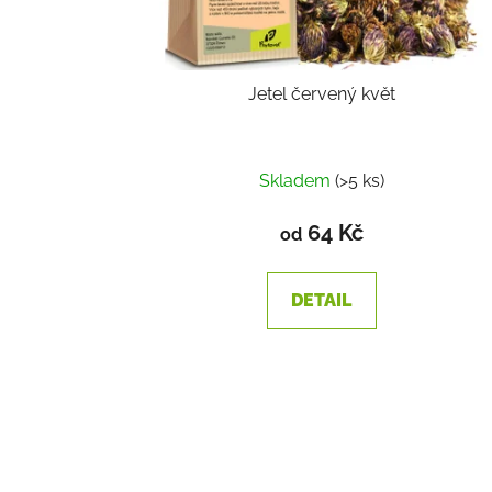
Jetel červený květ
Skladem
(>5 ks)
64 Kč
od
DETAIL