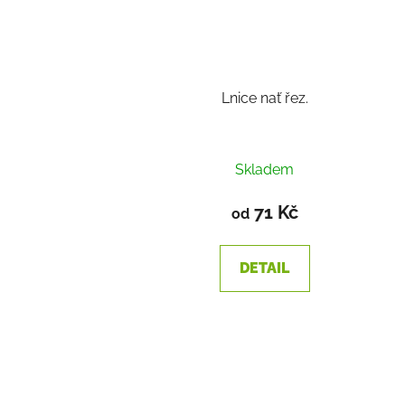
Lnice nať řez.
Skladem
71 Kč
od
DETAIL