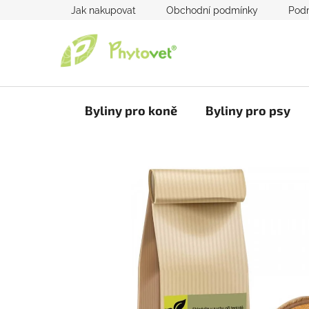
Přejít
Jak nakupovat
Obchodní podmínky
Podm
na
obsah
Byliny pro koně
Byliny pro psy