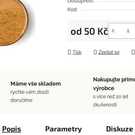
5
Dostupnost
hvězdiček.
Kód:
od
50 Kč
Měrná cena:
Tisk
Zeptat se
Nakupujte přím
Máme vše skladem
výrobce
rychle vám zboží
s více než 20 let
doručíme
zkušeností
Popis
Parametry
Diskuze