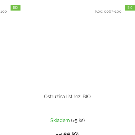
BIO
BIO
-100
Kód:
0063-100
Ostružina list řez. BIO
Skladem
(>5 ks)
66 Kč