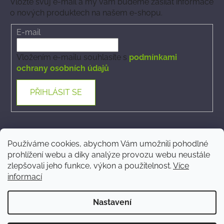
Vložte svůj e-mail a my vám budeme zasílat informace
o nových produktech na našem e-shopu.
E-mail
Vložením e-mailu souhlasíte s
podmínkami
ochrany osobních údajů
PŘIHLÁSIT SE
Kontakt
Používáme cookies, abychom Vám umožnili pohodlné
prohlížení webu a díky analýze provozu webu neustále
ecommerce
@
phytovet.cz
zlepšovali jeho funkce, výkon a použitelnost.
Více
informací
+420 723 323 546
Nastavení