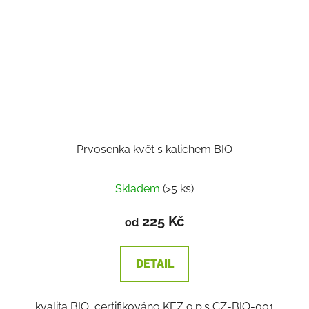
Prvosenka květ s kalichem BIO
Skladem
(>5 ks)
225 Kč
od
DETAIL
kvalita BIO, certifikováno KEZ o.p.s CZ-BIO-001