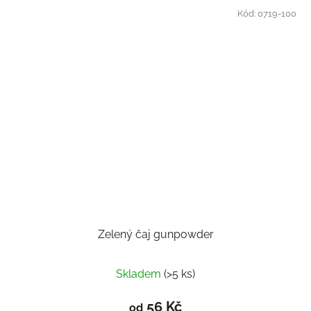
Kód:
0719-100
Zelený čaj gunpowder
Skladem
(>5 ks)
56 Kč
od