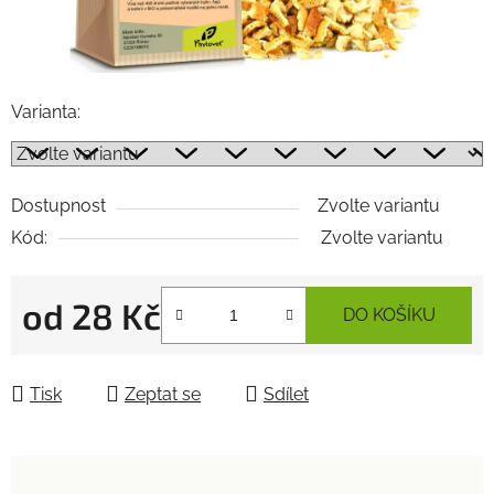
Varianta:
Dostupnost
Zvolte variantu
Kód:
Zvolte variantu
od
28 Kč
DO KOŠÍKU
Měrná cena:
Tisk
Zeptat se
Sdílet