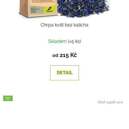
Chrpa květ bez kalicha
Skladem
(>5 ks)
215 Kč
od
DETAIL
BIO
Kód:
0408-100