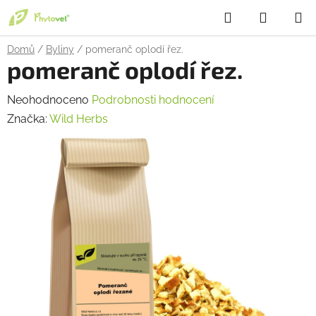
Přejít
Hledat
NÁKUP
na
obsah
KOŠÍK
Domů
/
Byliny
/
pomeranč oplodí řez.
pomeranč oplodí řez.
Průměrné
Neohodnoceno
Podrobnosti hodnocení
hodnocení
Značka:
Wild Herbs
produktu
je
0,0
z
5
hvězdiček.