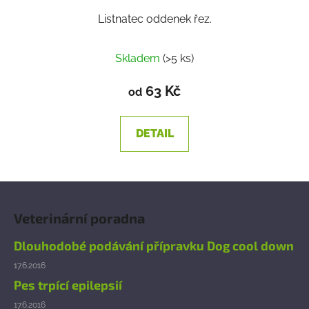
Listnatec oddenek řez.
Skladem
(>5 ks)
63 Kč
od
DETAIL
Z
á
Veterinární poradna
p
a
Dlouhodobé podávání přípravku Dog cool down
t
17.6.2016
í
Pes trpící epilepsií
17.6.2016