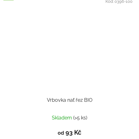
Kód:
0396-100
Vrbovka nať řez BIO
Skladem
(>5 ks)
93 Kč
od