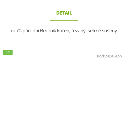
je
3,5
DETAIL
z
5
100% přírodní Bedrník kořen, řezaný, šetrně sušený.
hvězdiček.
BIO
Kód:
0566-100