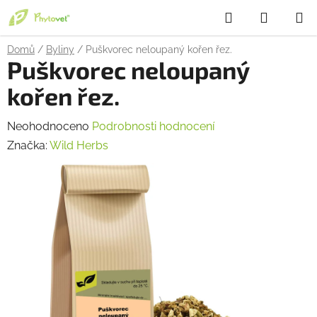
Přejít
Hledat
NÁKUP
na
obsah
KOŠÍK
Domů
/
Byliny
/
Puškvorec neloupaný kořen řez.
Puškvorec neloupaný
kořen řez.
Průměrné
Neohodnoceno
Podrobnosti hodnocení
hodnocení
Značka:
Wild Herbs
produktu
je
0,0
z
5
hvězdiček.