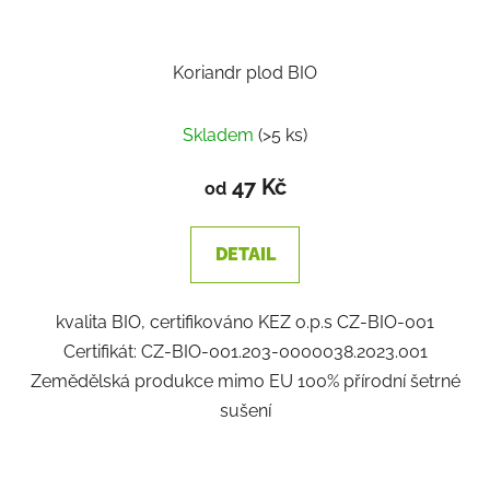
Koriandr plod BIO
Průměrné
Skladem
(>5 ks)
hodnocení
produktu
47 Kč
od
je
1,7
DETAIL
z
5
kvalita BIO, certifikováno KEZ o.p.s CZ-BIO-001
hvězdiček.
Certifikát: CZ-BIO-001.203-0000038.2023.001
Zemědělská produkce mimo EU 100% přírodní šetrné
sušení