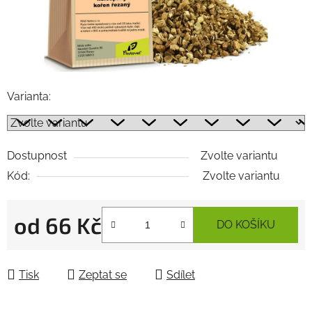
Varianta:
Dostupnost
Zvolte variantu
Kód:
Zvolte variantu
od
66 Kč
DO KOŠÍKU
Měrná cena:
Tisk
Zeptat se
Sdílet