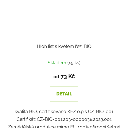
Hloh list s květem řez. BIO
Skladem
(>5 ks)
73 Kč
od
DETAIL
kvalita BIO, certifikováno KEZ o.p.s CZ-BIO-001
Certifikát: CZ-BIO-001.203-0000038.2023.001
Zemědělská produkce mimo EU 100% přírodní šetrné