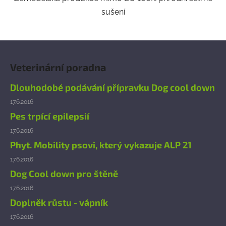
sušení
Z
á
Veterinární poradna
p
a
Dlouhodobé podávání přípravku Dog cool down
t
17.6.2016
í
Pes trpící epilepsií
17.6.2016
Phyt. Mobility psovi, který vykazuje ALP 21
17.6.2016
Dog Cool down pro štěně
17.6.2016
Doplněk růstu - vápník
17.6.2016