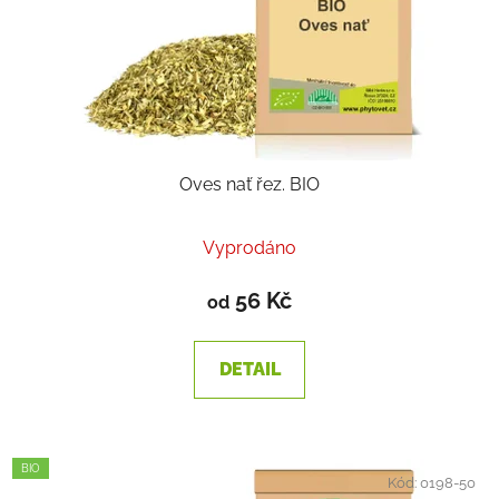
Oves nať řez. BIO
Vyprodáno
56 Kč
od
DETAIL
BIO
Kód:
0198-50