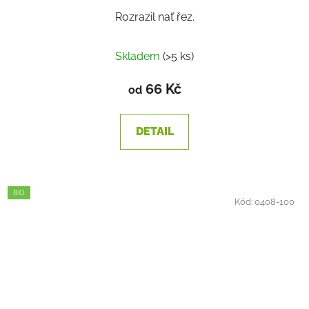
Rozrazil nať řez.
Průměrné
Skladem
(>5 ks)
hodnocení
produktu
66 Kč
od
je
1,4
DETAIL
z
5
hvězdiček.
BIO
Kód:
0408-100