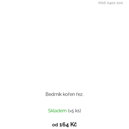
Kód:
0401-100
Bedrník kořen řez.
Průměrné
Skladem
(>5 ks)
hodnocení
produktu
164 Kč
od