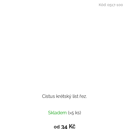
Kód:
0517-100
Cistus krétský list řez.
Skladem
(>5 ks)
34 Kč
od