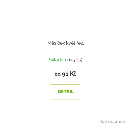
Měsíček květ řez.
Průměrné
Skladem
(>5 ks)
hodnocení
produktu
91 Kč
od
je
2,0
DETAIL
z
5
hvězdiček.
Kód:
0479-100