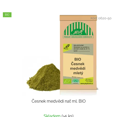
BIO
Kód:
0620-50
Česnek medvědí nať ml. BIO
Skladem
(>5 ks)