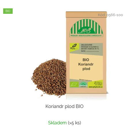
BIO
Kód:
0566-100
Koriandr plod BIO
Průměrné
Skladem
(>5 ks)
hodnocení