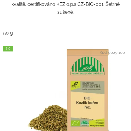
kvalitě, certifikováno KEZ o.p.s CZ-BIO-001. Šetrně
sušené.
50 g
BIO
Kód:
0025-100