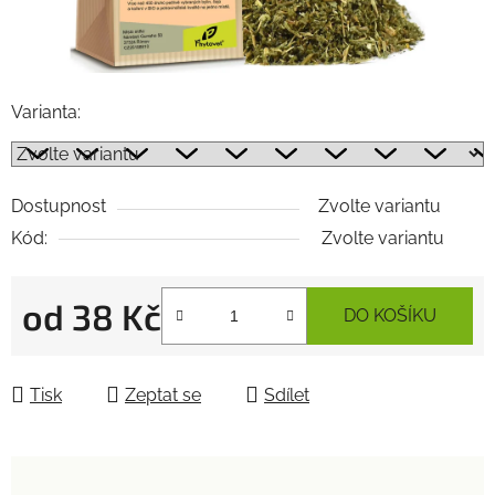
Varianta:
Dostupnost
Zvolte variantu
Kód:
Zvolte variantu
od
38 Kč
DO KOŠÍKU
Měrná cena:
Tisk
Zeptat se
Sdílet