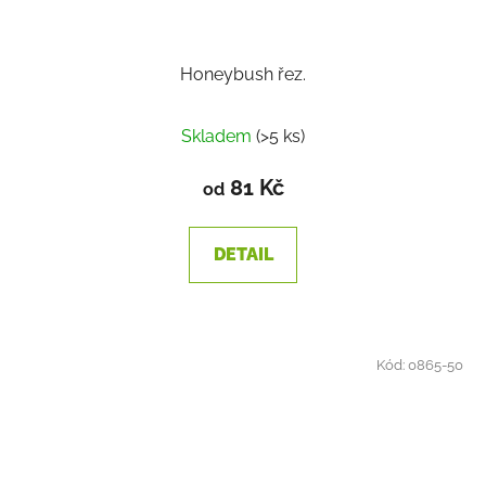
Honeybush řez.
Skladem
(>5 ks)
81 Kč
od
DETAIL
Kód:
0865-50