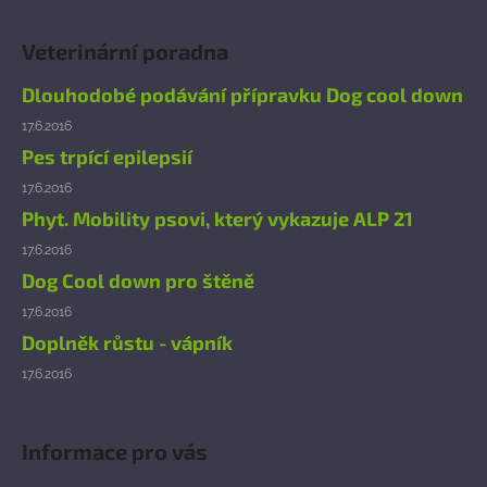
Z
á
Veterinární poradna
p
a
Dlouhodobé podávání přípravku Dog cool down
t
17.6.2016
í
Pes trpící epilepsií
17.6.2016
Phyt. Mobility psovi, který vykazuje ALP 21
17.6.2016
Dog Cool down pro štěně
17.6.2016
Doplněk růstu - vápník
17.6.2016
Informace pro vás