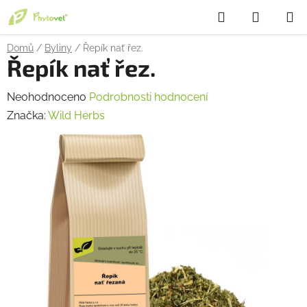
Přejít
Hledat
NÁKUP
na
obsah
KOŠÍK
Domů
/
Byliny
/
Řepík nať řez.
Řepík nať řez.
Průměrné
Neohodnoceno
Podrobnosti hodnocení
hodnocení
Značka:
Wild Herbs
produktu
je
0,0
z
5
hvězdiček.