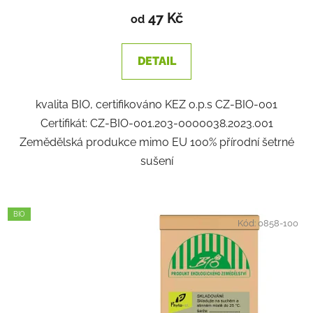
produktu
47 Kč
od
je
1,7
DETAIL
z
5
kvalita BIO, certifikováno KEZ o.p.s CZ-BIO-001
hvězdiček.
Certifikát: CZ-BIO-001.203-0000038.2023.001
Zemědělská produkce mimo EU 100% přírodní šetrné
sušení
BIO
Kód:
0858-100