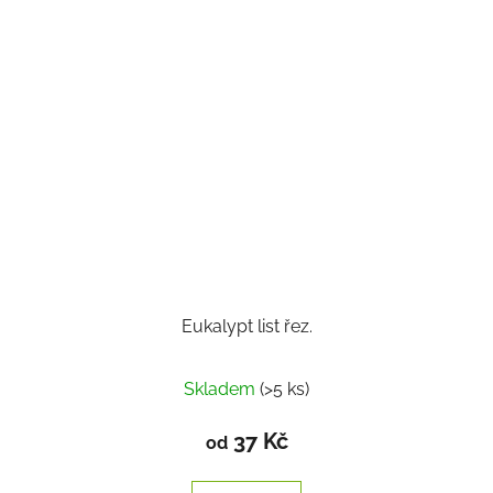
Eukalypt list řez.
Skladem
(>5 ks)
37 Kč
od