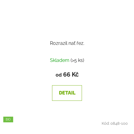
Rozrazil nať řez.
Průměrné
Skladem
(>5 ks)
hodnocení
produktu
66 Kč
od
je
1,4
DETAIL
z
5
hvězdiček.
BIO
Kód:
0848-100