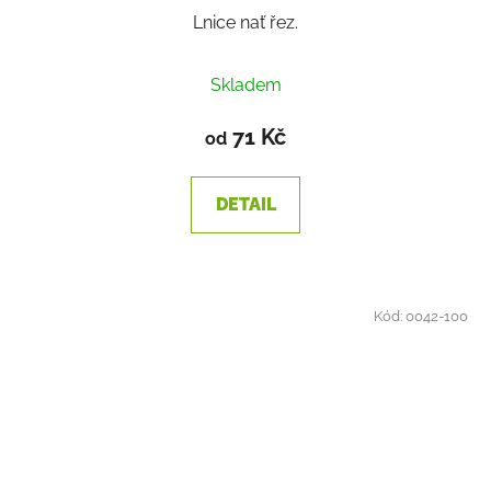
Lnice nať řez.
Skladem
71 Kč
od
DETAIL
Kód:
0042-100