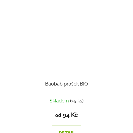
Baobab prášek BIO
Skladem
(>5 ks)
94 Kč
od