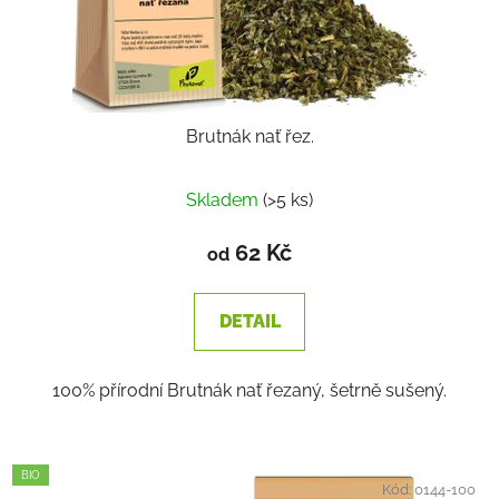
Brutnák nať řez.
Skladem
(>5 ks)
62 Kč
od
DETAIL
100% přírodní Brutnák nať řezaný, šetrně sušený.
BIO
Kód:
0144-100