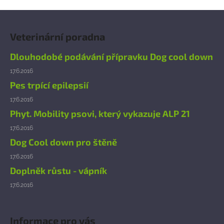
Z
á
Veterinární poradna
p
a
Dlouhodobé podávání přípravku Dog cool down
t
17.6.2016
í
Pes trpící epilepsií
17.6.2016
Phyt. Mobility psovi, který vykazuje ALP 21
17.6.2016
Dog Cool down pro štěně
17.6.2016
Doplněk růstu - vápník
17.6.2016
Informace pro vás