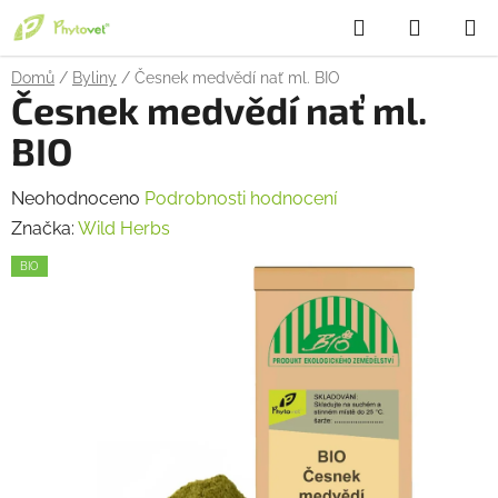
Přejít
Hledat
NÁKUP
na
obsah
KOŠÍK
Domů
/
Byliny
/
Česnek medvědí nať ml. BIO
Česnek medvědí nať ml.
BIO
Průměrné
Neohodnoceno
Podrobnosti hodnocení
hodnocení
Značka:
Wild Herbs
produktu
BIO
je
0,0
z
5
hvězdiček.