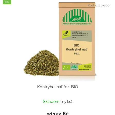
BIO
Kód:
0120-100
Kontryhel nať řez. BIO
Skladem
(>5 ks)
122 Kč
od