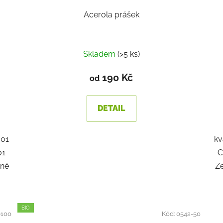
Acerola prášek
Skladem
(>5 ks)
190 Kč
od
DETAIL
001
kv
01
C
rné
Z
BIO
-100
Kód:
0542-50