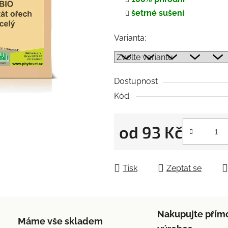
5
šetrné sušení
hvězdiček.
Varianta:
Dostupnost
Kód:
od
93 Kč
Měrná cena:
Tisk
Zeptat se
Nakupujte přím
Máme vše skladem