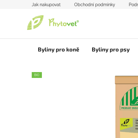
Přejít
Jak nakupovat
Obchodní podmínky
Podm
na
obsah
Byliny pro koně
Byliny pro psy
BIO