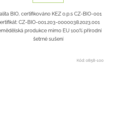
5
alita BIO, certifikováno KEZ o.p.s CZ-BIO-001
hvězdiček.
ertifikát: CZ-BIO-001.203-0000038.2023.001
emědělská produkce mimo EU 100% přírodní
šetrné sušení
Kód:
0858-100