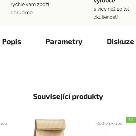
výrobce
rychle vám zboží
s více než 20 let
doručíme
zkušeností
Popis
Parametry
Diskuze
Související produkty
BIO
-100
Kód:
0375-100