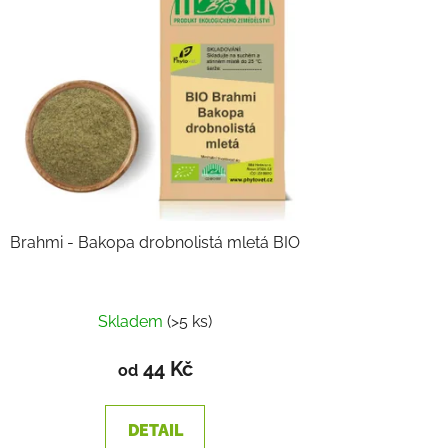
Brahmi - Bakopa drobnolistá mletá BIO
Průměrné
Skladem
(>5 ks)
hodnocení
produktu
44 Kč
od
je
1,0
DETAIL
z