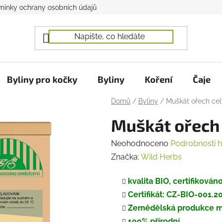
ínky ochrany osobních údajů
Byliny pro kočky
Byliny
Koření
Čaje
Domů
/
Byliny
/
Muškát ořech cel
Muškát ořech 
Průměrné
Neohodnoceno
Podrobnosti 
hodnocení
Značka:
Wild Herbs
produktu
kvalita BIO, certifiková
je
Certifikát: CZ-BIO-001.
0,0
Zemědělská produkce 
z
100% přírodní