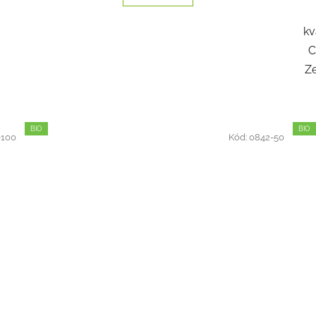
kv
C
Z
BIO
BIO
-100
Kód:
0842-50