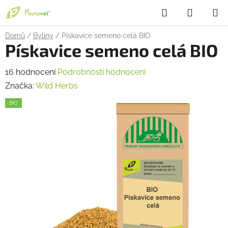
Přejít
Hledat
NÁKUP
na
obsah
KOŠÍK
Domů
/
Byliny
/
Pískavice semeno celá BIO
Pískavice semeno celá BIO
Průměrné
16 hodnocení
Podrobnosti hodnocení
hodnocení
Značka:
Wild Herbs
produktu
BIO
je
2,7
z
5
hvězdiček.