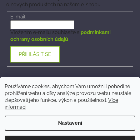
o nových produktech na našem e-shopu.
E-mail
Vložením e-mailu souhlasíte s
podmínkami
ochrany osobních údajů
PŘIHLÁSIT SE
Kontakt
Používáme cookies, abychom Vám umožnili pohodlné
prohlížení webu a díky analýze provozu webu neustále
ecommerce
@
phytovet.cz
zlepšovali jeho funkce, výkon a použitelnost.
Více
informací
+420 723 323 546
Nastavení