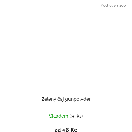
Kód:
0719-100
Zelený čaj gunpowder
Skladem
(>5 ks)
56 Kč
od