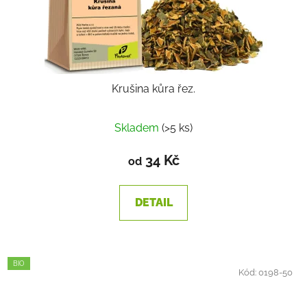
Krušina kůra řez.
Skladem
(>5 ks)
34 Kč
od
DETAIL
BIO
Kód:
0198-50