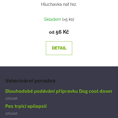
Hluchavka nať řez.
Skladem
(>5 ks)
56 Kč
od
DETAIL
Z
á
Veterinární poradna
p
a
Dlouhodobé podávání přípravku Dog cool down
t
17.6.2016
í
Pes trpící epilepsií
17.6.2016