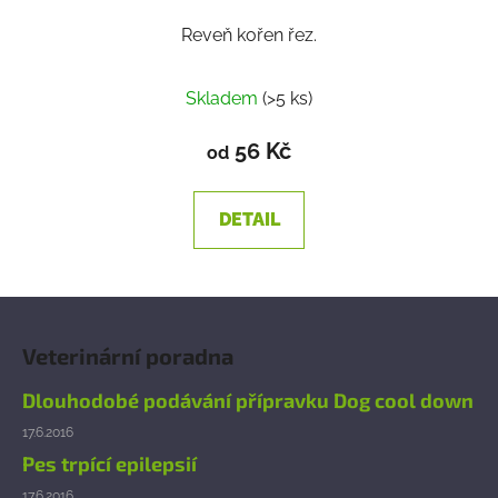
Reveň kořen řez.
Skladem
(>5 ks)
56 Kč
od
DETAIL
Z
á
Veterinární poradna
p
a
Dlouhodobé podávání přípravku Dog cool down
t
17.6.2016
í
Pes trpící epilepsií
17.6.2016