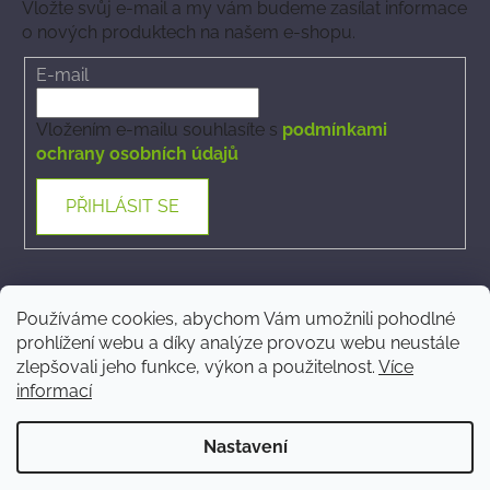
Vložte svůj e-mail a my vám budeme zasílat informace
o nových produktech na našem e-shopu.
E-mail
Vložením e-mailu souhlasíte s
podmínkami
ochrany osobních údajů
PŘIHLÁSIT SE
Kontakt
Používáme cookies, abychom Vám umožnili pohodlné
prohlížení webu a díky analýze provozu webu neustále
ecommerce
@
phytovet.cz
zlepšovali jeho funkce, výkon a použitelnost.
Více
informací
+420 723 323 546
Nastavení