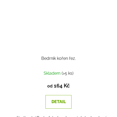
Bedrník kořen řez.
Průměrné
Skladem
(>5 ks)
hodnocení
produktu
164 Kč
od
je
3,5
DETAIL
z
5