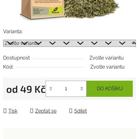
Varianta:
Dostupnost
Zvolte variantu
Kód:
Zvolte variantu
od
49 Kč
DO KOŠÍKU
Měrná cena:
Tisk
Zeptat se
Sdílet