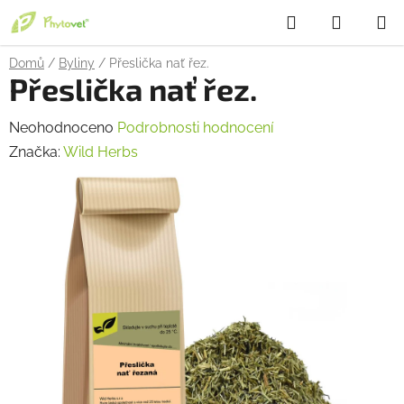
Přejít
Hledat
NÁKUP
na
obsah
KOŠÍK
Domů
/
Byliny
/
Přeslička nať řez.
Přeslička nať řez.
Průměrné
Neohodnoceno
Podrobnosti hodnocení
hodnocení
Značka:
Wild Herbs
produktu
je
0,0
z
5
hvězdiček.