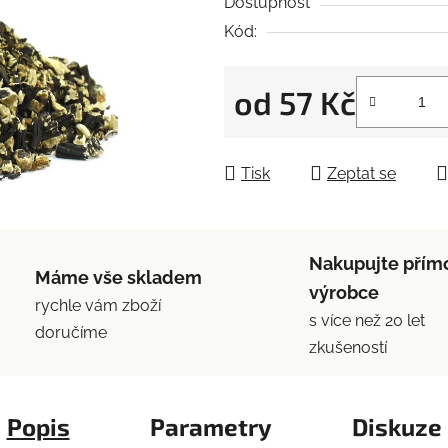
5
Dostupnost
hvězdiček.
Kód:
od
57 Kč
Měrná cena:
Tisk
Zeptat se
Nakupujte přím
Máme vše skladem
výrobce
rychle vám zboží
s více než 20 let
doručíme
zkušeností
Popis
Parametry
Diskuze