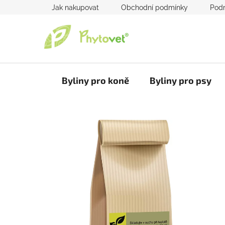
Přejít
Jak nakupovat
Obchodní podmínky
Podm
na
obsah
Byliny pro koně
Byliny pro psy