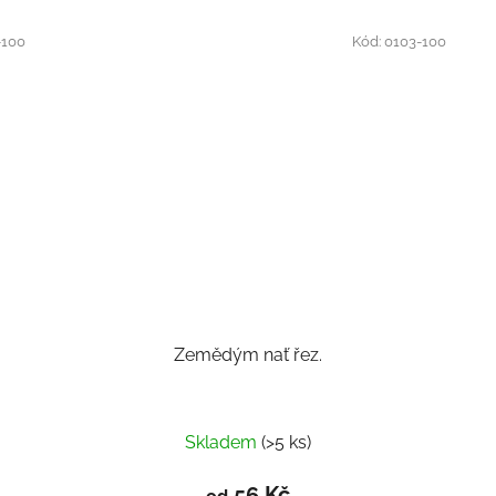
-100
Kód:
0103-100
Zemědým nať řez.
Skladem
(>5 ks)
56 Kč