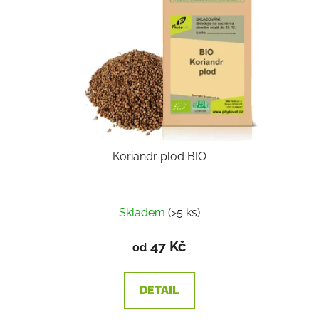
Koriandr plod BIO
Průměrné
Skladem
(>5 ks)
hodnocení
produktu
47 Kč
od
je
1,7
DETAIL
z
5