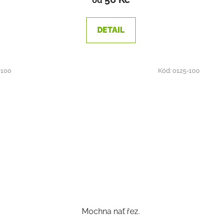
od
DETAIL
-100
Kód:
0125-100
Mochna nať řez.