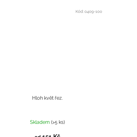
Kód:
0409-100
Hloh květ řez.
Skladem
(>5 ks)
151 Kč