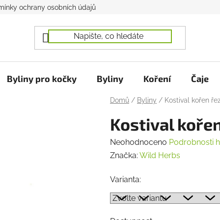
ínky ochrany osobních údajů
Byliny pro kočky
Byliny
Koření
Čaje
Domů
/
Byliny
/
Kostival kořen řez
Kostival kořen
Průměrné
Neohodnoceno
Podrobnosti 
hodnocení
Značka:
Wild Herbs
produktu
Varianta:
je
0,0
z