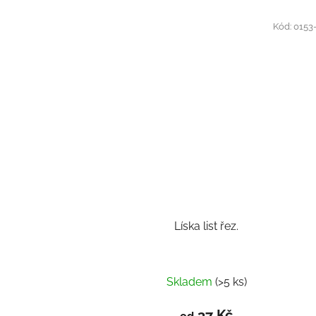
Kód:
0153
Líska list řez.
Skladem
(>5 ks)
37 Kč